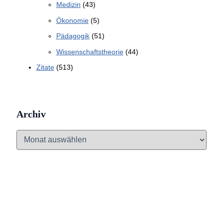
Medizin
(43)
Ökonomie
(5)
Pädagogik
(51)
Wissenschaftstheorie
(44)
Zitate
(513)
Archiv
A
r
c
h
i
v