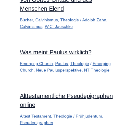
Menschen Elend
Bücher
,
Calvinismus
,
Theologie
/
Adolph Zahn
,
Calvinismus
,
W.C. Jaeschke
Was meint Paulus wirklich?
Emerging Church
,
Paulus
,
Theologie
/
Emerging
Church
,
Neue Paulusperspektive
,
NT Theologie
Alttestamentliche Pseudepigraphen
online
Altest Testament
,
Theologie
/
Frühjudentum
,
Pseudepigraphen