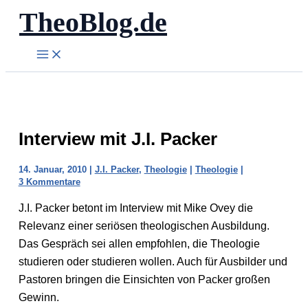
TheoBlog.de
Zum
Inhalt
springen
Interview mit J.I. Packer
14. Januar, 2010
|
J.I. Packer
,
Theologie
|
Theologie
|
3 Kommentare
J.I. Packer betont im Interview mit Mike Ovey die
Relevanz einer seriösen theologischen Ausbildung.
Das Gespräch sei allen empfohlen, die Theologie
studieren oder studieren wollen. Auch für Ausbilder und
Pastoren bringen die Einsichten von Packer großen
Gewinn.