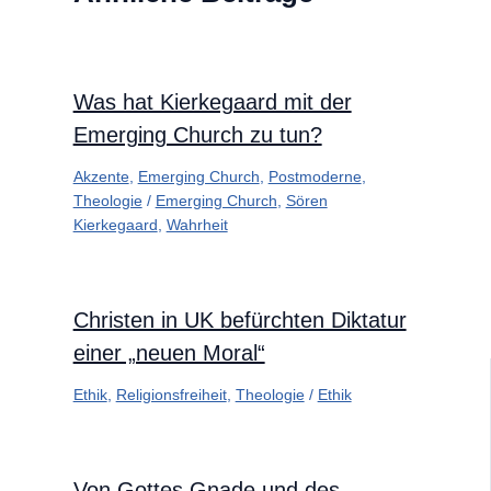
Was hat Kierkegaard mit der
Emerging Church zu tun?
Akzente
,
Emerging Church
,
Postmoderne
,
Theologie
/
Emerging Church
,
Sören
Kierkegaard
,
Wahrheit
Christen in UK befürchten Diktatur
einer „neuen Moral“
Ethik
,
Religionsfreiheit
,
Theologie
/
Ethik
Von Gottes Gnade und des