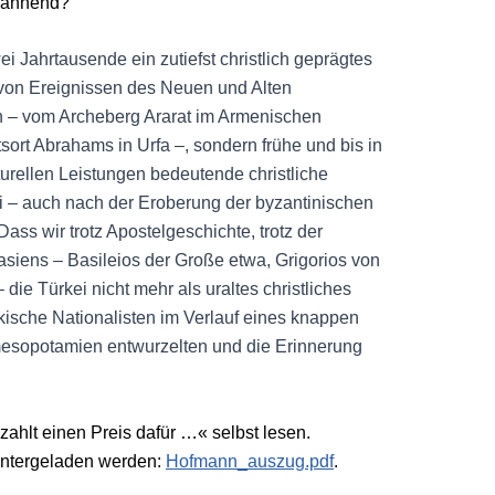
spannend?
ei Jahrtausende ein zutiefst christlich geprägtes
e von Ereignissen des Neuen und Alten
 – vom Archeberg Ararat im Armenischen
rt Abrahams in Urfa –, sondern frühe und bis in
urellen Leistungen bedeutende christliche
i – auch nach der Eroberung der byzantinischen
ss wir trotz Apostelgeschichte, trotz der
asiens – Basileios der Große etwa, Grigorios von
ie Türkei nicht mehr als uraltes christliches
türkische Nationalisten im Verlauf eines knappen
mesopotamien entwurzelten und die Erinnerung
zahlt einen Preis dafür …« selbst lesen.
runtergeladen werden:
Hofmann_auszug.pdf
.