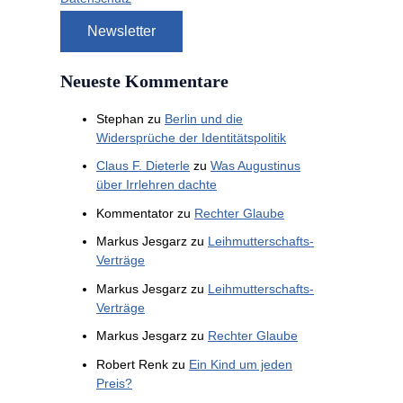
Neueste Kommentare
Stephan
zu
Berlin und die
Widersprüche der Identitätspolitik
Claus F. Dieterle
zu
Was Augustinus
über Irrlehren dachte
Kommentator
zu
Rechter Glaube
Markus Jesgarz
zu
Leihmutterschafts-
Verträge
Markus Jesgarz
zu
Leihmutterschafts-
Verträge
Markus Jesgarz
zu
Rechter Glaube
Robert Renk
zu
Ein Kind um jeden
Preis?