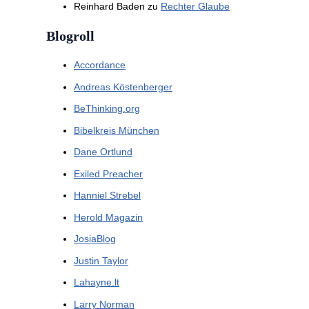
Reinhard Baden
zu
Rechter Glaube
Blogroll
Accordance
Andreas Köstenberger
BeThinking.org
Bibelkreis München
Dane Ortlund
Exiled Preacher
Hanniel Strebel
Herold Magazin
JosiaBlog
Justin Taylor
Lahayne.lt
Larry Norman