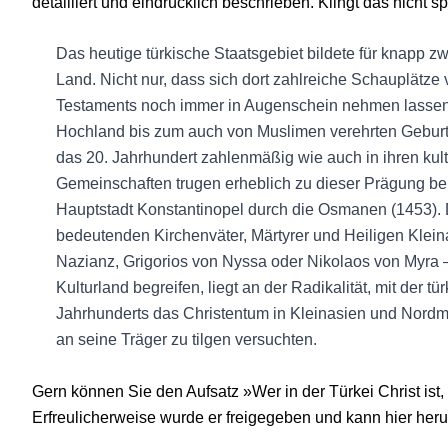
detailliert und eindrücklich beschrieben. Klingt das nicht 
Das heutige türkische Staatsgebiet bildete für knapp zw
Land. Nicht nur, dass sich dort zahlreiche Schauplätz
Testaments noch immer in Augenschein nehmen lassen
Hochland bis zum auch von Muslimen verehrten Geburtso
das 20. Jahrhundert zahlenmäßig wie auch in ihren kult
Gemeinschaften trugen erheblich zu dieser Prägung be
Hauptstadt Konstantinopel durch die Osmanen (1453). Da
bedeutenden Kirchenväter, Märtyrer und Heiligen Klein
Nazianz, Grigorios von Nyssa oder Nikolaos von Myra – d
Kulturland begreifen, liegt an der Radikalität, mit der 
Jahrhunderts das Christentum in Kleinasien und Nord
an seine Träger zu tilgen versuchten.
Gern können Sie den Aufsatz »Wer in der Türkei Christ ist, 
Erfreulicherweise wurde er freigegeben und kann hier he