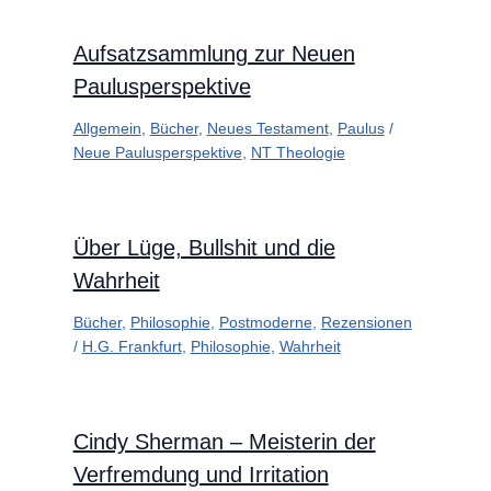
Aufsatzsammlung zur Neuen
Paulusperspektive
Allgemein
,
Bücher
,
Neues Testament
,
Paulus
/
Neue Paulusperspektive
,
NT Theologie
Über Lüge, Bullshit und die
Wahrheit
Bücher
,
Philosophie
,
Postmoderne
,
Rezensionen
/
H.G. Frankfurt
,
Philosophie
,
Wahrheit
Cindy Sherman – Meisterin der
Verfremdung und Irritation