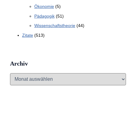
Ökonomie
(5)
Pädagogik
(51)
Wissenschaftstheorie
(44)
Zitate
(513)
Archiv
A
r
c
h
i
v