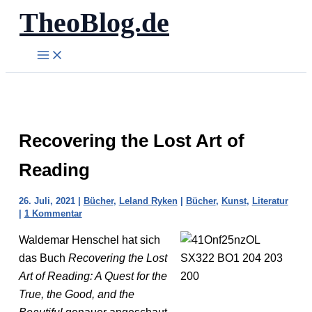
TheoBlog.de
Zum
Inhalt
springen
Recovering the Lost Art of
Reading
26. Juli, 2021
|
Bücher
,
Leland Ryken
|
Bücher
,
Kunst
,
Literatur
|
1 Kommentar
Waldemar Henschel hat sich
das Buch
Recovering the Lost
Art of Reading: A Quest for the
True, the Good, and the