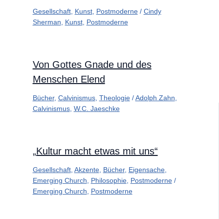
Gesellschaft
,
Kunst
,
Postmoderne
/
Cindy
Sherman
,
Kunst
,
Postmoderne
Von Gottes Gnade und des
Menschen Elend
Bücher
,
Calvinismus
,
Theologie
/
Adolph Zahn
,
Calvinismus
,
W.C. Jaeschke
„Kultur macht etwas mit uns“
Gesellschaft
,
Akzente
,
Bücher
,
Eigensache
,
Emerging Church
,
Philosophie
,
Postmoderne
/
Emerging Church
,
Postmoderne