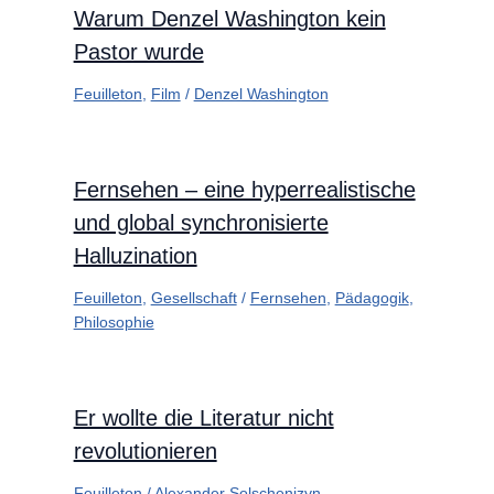
Warum Denzel Washington kein
Pastor wurde
Feuilleton
,
Film
/
Denzel Washington
Fernsehen – eine hyperrealistische
und global synchronisierte
Halluzination
Feuilleton
,
Gesellschaft
/
Fernsehen
,
Pädagogik
,
Philosophie
Er wollte die Literatur nicht
revolutionieren
Feuilleton
/
Alexander Solschenizyn