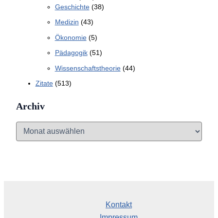
Geschichte
(38)
Medizin
(43)
Ökonomie
(5)
Pädagogik
(51)
Wissenschaftstheorie
(44)
Zitate
(513)
Archiv
A
r
c
h
i
v
Kontakt
Impressum