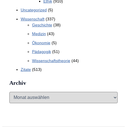
Ethik
(910)
Uncategorized
(5)
Wissenschaft
(337)
Geschichte
(38)
Medizin
(43)
Ökonomie
(5)
Pädagogik
(51)
Wissenschaftstheorie
(44)
Zitate
(513)
Archiv
A
r
c
h
i
v