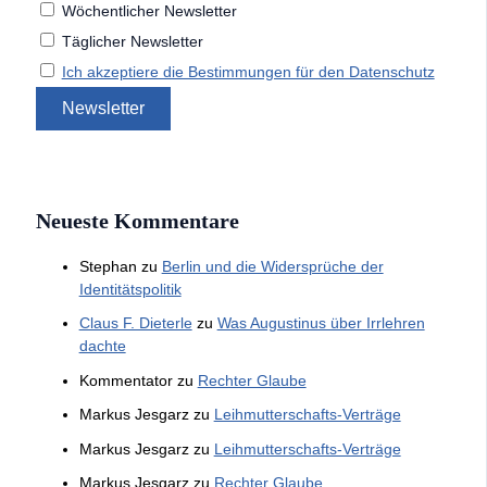
Wöchentlicher Newsletter
Täglicher Newsletter
Ich akzeptiere die Bestimmungen für den Datenschutz
Neueste Kommentare
Stephan
zu
Berlin und die Widersprüche der
Identitätspolitik
Claus F. Dieterle
zu
Was Augustinus über Irrlehren
dachte
Kommentator
zu
Rechter Glaube
Markus Jesgarz
zu
Leihmutterschafts-Verträge
Markus Jesgarz
zu
Leihmutterschafts-Verträge
Markus Jesgarz
zu
Rechter Glaube