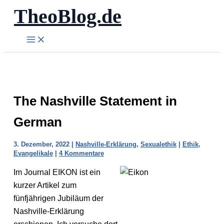
TheoBlog.de
Zum
Inhalt
springen
The Nashville Statement in
German
3. Dezember, 2022
|
Nashville-Erklärung
,
Sexualethik
|
Ethik
,
Evangelikale
|
4 Kommentare
Im Journal EIKON ist ein
kurzer Artikel zum
fünfjährigen Jubiläum der
Nashville-Erklärung