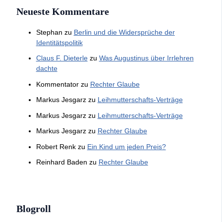
Neueste Kommentare
Stephan
zu
Berlin und die Widersprüche der
Identitätspolitik
Claus F. Dieterle
zu
Was Augustinus über Irrlehren
dachte
Kommentator
zu
Rechter Glaube
Markus Jesgarz
zu
Leihmutterschafts-Verträge
Markus Jesgarz
zu
Leihmutterschafts-Verträge
Markus Jesgarz
zu
Rechter Glaube
Robert Renk
zu
Ein Kind um jeden Preis?
Reinhard Baden
zu
Rechter Glaube
Blogroll