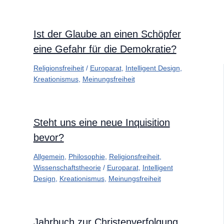
Ist der Glaube an einen Schöpfer
eine Gefahr für die Demokratie?
Religionsfreiheit
/
Europarat
,
Intelligent Design
,
Kreationismus
,
Meinungsfreiheit
Steht uns eine neue Inquisition
bevor?
Allgemein
,
Philosophie
,
Religionsfreiheit
,
Wissenschaftstheorie
/
Europarat
,
Intelligent
Design
,
Kreationismus
,
Meinungsfreiheit
Jahrbuch zur Christenverfolgung