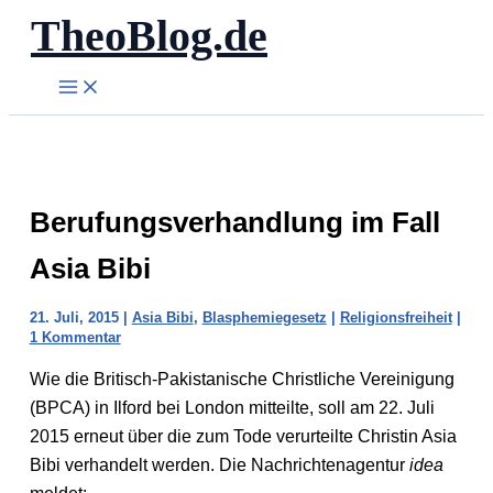
TheoBlog.de
Zum
Inhalt
springen
Berufungsverhandlung im Fall
Asia Bibi
21. Juli, 2015
|
Asia Bibi
,
Blasphemiegesetz
|
Religionsfreiheit
|
1 Kommentar
Wie die Britisch-Pakistanische Christliche Vereinigung
(BPCA) in Ilford bei London mitteilte, soll am 22. Juli
2015 erneut über die zum Tode verurteilte Christin Asia
Bibi verhandelt werden. Die Nachrichtenagentur
idea