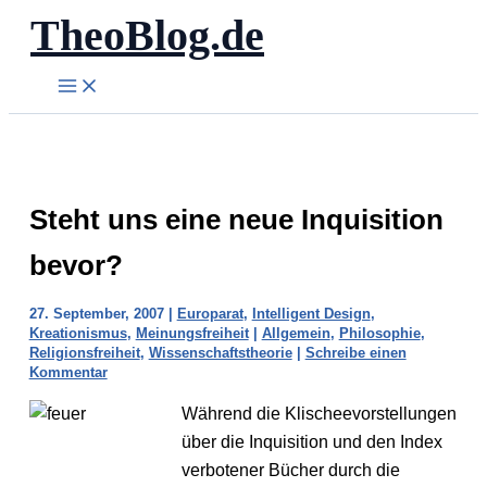
TheoBlog.de
Zum
Inhalt
springen
Steht uns eine neue Inquisition
bevor?
27. September, 2007
|
Europarat
,
Intelligent Design
,
Kreationismus
,
Meinungsfreiheit
|
Allgemein
,
Philosophie
,
Religionsfreiheit
,
Wissenschaftstheorie
|
Schreibe einen
Kommentar
Während die Klischeevorstellungen
über die Inquisition und den Index
verbotener Bücher durch die