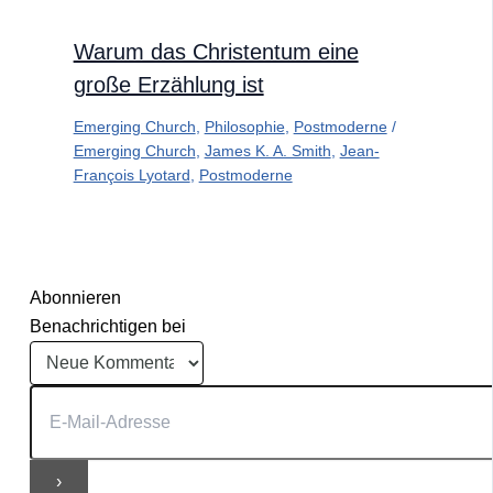
Warum das Christentum eine
große Erzählung ist
Emerging Church
,
Philosophie
,
Postmoderne
/
Emerging Church
,
James K. A. Smith
,
Jean-
François Lyotard
,
Postmoderne
Abonnieren
Benachrichtigen bei