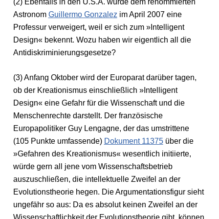
(2) Ebenfalls in den U.S.A. wurde dem renommierten
Astronom
Guillermo Gonzalez
im April 2007 eine
Professur verweigert, weil er sich zum »Intelligent
Design« bekennt. Wozu haben wir eigentlich all die
Antidiskriminierungsgesetze?
(3) Anfang Oktober wird der Europarat darüber tagen,
ob der Kreationismus einschließlich »Intelligent
Design« eine Gefahr für die Wissenschaft und die
Menschenrechte darstellt. Der französische
Europapolitiker Guy Lengagne, der das umstrittene
(105 Punkte umfassende)
Dokument 11375
über die
»Gefahren des Kreationismus« wesentlich initiierte,
würde gern all jene vom Wissenschaftsbetrieb
auszuschließen, die intellektuelle Zweifel an der
Evolutionstheorie hegen. Die Argumentationsfigur sieht
ungefähr so aus: Da es absolut keinen Zweifel an der
Wissenschaftlichkeit der Evolutionstheorie gibt, können