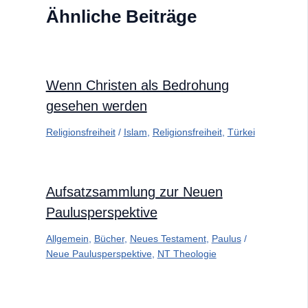
Ähnliche Beiträge
Wenn Christen als Bedrohung
gesehen werden
Religionsfreiheit
/
Islam
,
Religionsfreiheit
,
Türkei
Aufsatzsammlung zur Neuen
Paulusperspektive
Allgemein
,
Bücher
,
Neues Testament
,
Paulus
/
Neue Paulusperspektive
,
NT Theologie