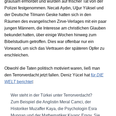
grausam ermordet und wurden auf frischer Tat von der
Polizei festgenommen. Necati Aydın, Uğur Yüksel und
der Deutsche Tilmann Geske hatten sich in den
Räumen des evangelischen Zirve-Verlages mit ein paar
jungen Männern, die Interesse am christlichen Glauben
bekundet hatten, über einige Wochen hinweg zum
Bibelstudium getroffen. Dies war offenbar nur ein
Vorwand, um sich das Vertrauen der späteren Opfer zu
erschleichen.
Obwohl die Taten politisch motiviert waren, ließ man
den Terrorverdacht jetzt fallen. Deniz Yücel hat
für
DIE
WELT
berichtet
:
Wer steht in der Türkei unter Terrorverdacht?
Zum Beispiel die Anglistin Meral Camci, der
Historiker Muzaffer Kaya, die Psychologin Esra
Mungan und der Mathematiker Kivanc Ersoy. Sie