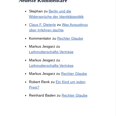
Neueste Kommentare
Stephan
zu
Berlin und die
Widersprüche der Identitätspolitik
Claus F. Dieterle
zu
Was Augustinus
über Irrlehren dachte
Kommentator
zu
Rechter Glaube
Markus Jesgarz
zu
Leihmutterschafts-Verträge
Markus Jesgarz
zu
Leihmutterschafts-Verträge
Markus Jesgarz
zu
Rechter Glaube
Robert Renk
zu
Ein Kind um jeden
Preis?
Reinhard Baden
zu
Rechter Glaube