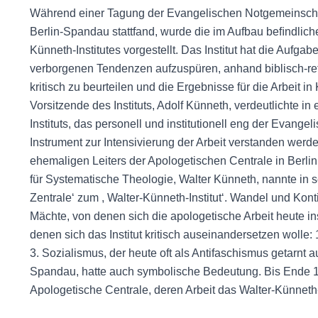
Während einer Tagung der Evangelischen Notgemeinschaft 
Berlin-Spandau stattfand, wurde die im Aufbau beﬁndliche
Künneth-Institutes vorgestellt. Das Institut hat die Aufg
verborgenen Tendenzen aufzuspüren, anhand biblisch-ref
kritisch zu beurteilen und die Ergebnisse für die Arbeit i
Vorsitzende des Instituts, Adolf Künneth, verdeutlichte i
Instituts, das personell und institutionell eng der Evang
Instrument zur Intensivierung der Arbeit verstanden werd
ehemaligen Leiters der Apologetischen Centrale in Berli
für Systematische Theologie, Walter Künneth, nannte in 
Zentrale‘ zum , Walter-Künneth-Institut‘. Wandel und Kontin
Mächte, von denen sich die apologetische Arbeit heute 
denen sich das Institut kritisch auseinandersetzen wolle
3. Sozialismus, der heute oft als Antifaschismus getarnt au
Spandau, hatte auch symbolische Bedeutung. Bis Ende 1
Apologetische Centrale, deren Arbeit das Walter-Künneth-