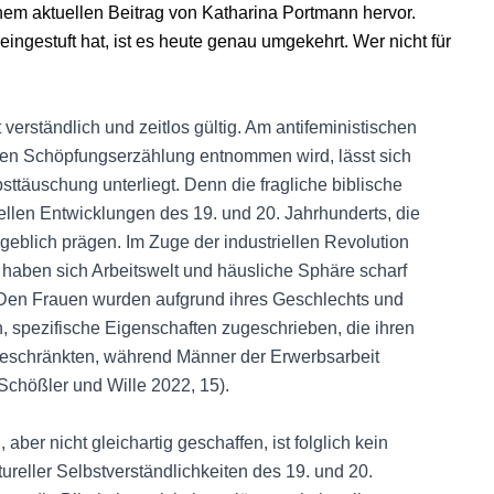
nem aktuellen Beitrag von Katharina Portmann hervor.
gestuft hat, ist es heute genau umgekehrt. Wer nicht für
 verständlich und zeitlos gültig. Am antifeministischen
chen Schöpfungserzählung entnommen wird, lässt sich
ttäuschung unterliegt. Denn die fragliche biblische
rellen Entwicklungen des 19. und 20. Jahrhunderts, die
eblich prägen. Im Zuge der industriellen Revolution
aben sich Arbeitswelt und häusliche Sphäre scharf
. Den Frauen wurden aufgrund ihres Geschlechts und
, spezifische Eigenschaften zugeschrieben, die ihren
 beschränkten, während Männer der Erwerbsarbeit
Schößler und Wille 2022, 15).
er nicht gleichartig geschaffen, ist folglich kein
ureller Selbstverständlichkeiten des 19. und 20.