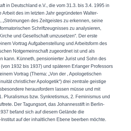
in Deutschland e.V., die vom 31.3. bis 3.4. 1995 in
 Arbeit des im letzten Jahr gegründeten Walter-
abe, „Strömungen des Zeitgeistes zu erkennen, seine
ormatorischen Schriftzeugnisses zu analysieren,
n Kirche und Gesellschaft umzusetzen“. Der erste
n einem Vortrag Aufgabenstellung und Arbeitsform des
elischen Notgemeinschaft zugeordnet ist und als
en kann. Künneth, pensionierter Jurist und Sohn des
n (von 1932 bis 1937) und späteren Erlanger Professors
seinem Vortrag (Thema: „Von der , Apologetischen
uität christlicher Apologetik“) drei zentrale geistige
insbesondere herausfordern lassen müsse und mit
: 1. Pluralismus bzw. Synkretismus, 2. Feminismus und
ftrete. Der Tagungsort, das Johannesstift in Berlin-
937 befand sich auf diesem Gelände die
Institut auf der inhaltlichen Ebene beerben möchte.