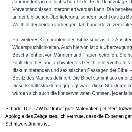
Jahrhunderts in die biblischen Texte. Es tritt klar zutage,
Vorverständnissen interpretiert werden kann. Die betreffen
an der biblischen Überlieferung, sondern sucht das zu B
Weltbild der beiden vorherigen Jahrhunderte zu zementie
Ein weiteres Kernproblem des Biblizismus ist die Ausbl
Widersprüchlichkeiten. Auch hiervon ist die Überzeugung
Beschaffenheit von Männern und Frauen betroffen. Sie har
konfliktreiches und ambivalentes Geschlechterverhältnis.
diskriminierenden und sexistischen Passagen der Bibel 
Besitz des Mannes definiert. Die Bibel stammt aus einer Z
Gesellschaftsstrukturen geprägt war – diese Strukturen k
würden sich auch die konservativsten Christen, jedenfall
Schade. Die EZW hat früher gute Materialien geliefert. Inzwis
Apologie des Zeitgeistes. Ich vermute, dass die Experten gar
Schriftverständnis ist.