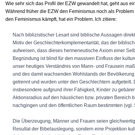
Wie sehr sich das Profil der EZW gewandelt hat, geht aus ei
Während früher die EZW den Feminismus noch als Problem ein
den Feminismus kämpft, hat ein Problem. Ich zitiere:
Nach biblizistischer Lesart sind biblische Aussagen direkt
Motiv der Geschlechterkomplementarität, das der biblis
aufweisen, dass dieses hermeneutische Axiom einer Selbs
Begründung ist blind für den massiven Einfluss der kultu
unser heutiges Verständnis von Mann- und Frausein maßg
und des damit wachsenden Wohlstands der Bevölkerung h
getrennt und wurden unter den Geschlechtern aufgeteilt
insbesondere aufgrund ihrer Fähigkeit, Kinder zu gebären
Aktionsradius auf den häuslichen bzw. privaten Bereich
nachgingen und den öffentlichen Raum bestimmten (vgl. 
Die Überzeugung, Männer und Frauen seien gleichwertig, ab
Resultat der Bibelauslegung, sondern eine Projektion kult