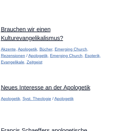
Brauchen wir einen
Kulturevangelikalismus?
Akzente
,
Apologetik
,
Bücher
,
Emerging Church
,
Rezensionen
/
Apologetik
,
Emerging Church
,
Esoterik
,
Evangelikale
,
Zeitgeist
Neues Interesse an der Apologetik
Apologetik
,
Syst. Theologie
/
Apologetik
Francis Schaeffers apologetische