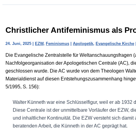
Christlicher Antifeminismus als P
24. Juni, 2025
|
EZW
,
Feminismus
|
Apologetik
,
Evangelische Kirche
Die Evangelische Zentralstelle für Weltanschauungsfragen (a
Nachfolgeorganisation der Apologetischen Centrale (AC), d
geschlossen wurde. Die AC wurde von dem Theologen Walter
Materialdienst auf diesen Entstehungszusammenhang hin
5/1995, S. 156):
Walter Künneth war eine Schlüsselfigur, weil er ab 1932 di
Diese Centrale ist der unmittelbare Vorläufer der EZW, die
und inhaltlicher Kontinuität. Die EZW versteht sich dami
beratenden Arbeit, die Künneth in der AC geprägt hat.