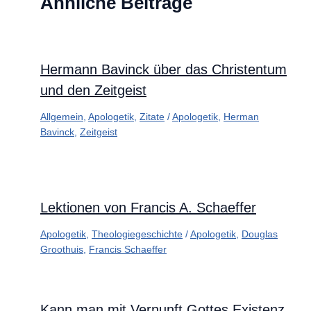
Ähnliche Beiträge
Hermann Bavinck über das Christentum
und den Zeitgeist
Allgemein
,
Apologetik
,
Zitate
/
Apologetik
,
Herman
Bavinck
,
Zeitgeist
Lektionen von Francis A. Schaeffer
Apologetik
,
Theologiegeschichte
/
Apologetik
,
Douglas
Groothuis
,
Francis Schaeffer
Kann man mit Vernunft Gottes Existenz