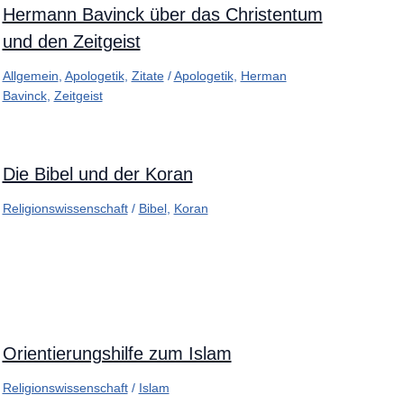
Hermann Bavinck über das Christentum
und den Zeitgeist
Allgemein
,
Apologetik
,
Zitate
/
Apologetik
,
Herman
Bavinck
,
Zeitgeist
Die Bibel und der Koran
Religionswissenschaft
/
Bibel
,
Koran
Orientierungshilfe zum Islam
Religionswissenschaft
/
Islam