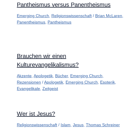
Pantheismus versus Panentheismus
Emerging Church
,
Religionswissenschaft
/
Brian McLaren
,
Panentheismus
,
Pantheismus
Brauchen wir einen
Kulturevangelikalismus?
Akzente
,
Apologetik
,
Bücher
,
Emerging Church
,
Rezensionen
/
Apologetik
,
Emerging Church
,
Esoterik
,
Evangelikale
,
Zeitgeist
Wer ist Jesus?
Religionswissenschaft
/
Islam
,
Jesus
,
Thomas Schreiner