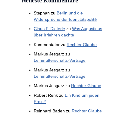
Neueste Kommentare
Stephan
zu
Berlin und die
Widersprüche der Identitätspolitik
Claus F. Dieterle
zu
Was Augustinus
über Irrlehren dachte
Kommentator
zu
Rechter Glaube
Markus Jesgarz
zu
Leihmutterschafts-Verträge
Markus Jesgarz
zu
Leihmutterschafts-Verträge
Markus Jesgarz
zu
Rechter Glaube
Robert Renk
zu
Ein Kind um jeden
Preis?
Reinhard Baden
zu
Rechter Glaube