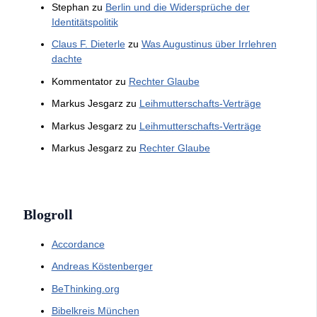
Stephan
zu
Berlin und die Widersprüche der
Identitätspolitik
Claus F. Dieterle
zu
Was Augustinus über Irrlehren
dachte
Kommentator
zu
Rechter Glaube
Markus Jesgarz
zu
Leihmutterschafts-Verträge
Markus Jesgarz
zu
Leihmutterschafts-Verträge
Markus Jesgarz
zu
Rechter Glaube
Blogroll
Accordance
Andreas Köstenberger
BeThinking.org
Bibelkreis München