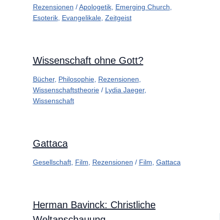
Rezensionen
/
Apologetik
,
Emerging Church
,
Esoterik
,
Evangelikale
,
Zeitgeist
Wissenschaft ohne Gott?
Bücher
,
Philosophie
,
Rezensionen
,
Wissenschaftstheorie
/
Lydia Jaeger
,
Wissenschaft
Gattaca
Gesellschaft
,
Film
,
Rezensionen
/
Film
,
Gattaca
Herman Bavinck: Christliche
Weltanschauung