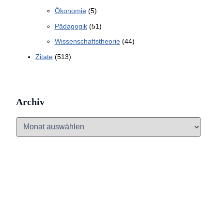
Ökonomie
(5)
Pädagogik
(51)
Wissenschaftstheorie
(44)
Zitate
(513)
Archiv
A
r
c
h
i
v