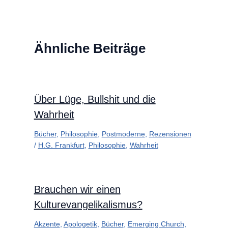
Ähnliche Beiträge
Über Lüge, Bullshit und die
Wahrheit
Bücher
,
Philosophie
,
Postmoderne
,
Rezensionen
/
H.G. Frankfurt
,
Philosophie
,
Wahrheit
Brauchen wir einen
Kulturevangelikalismus?
Akzente
,
Apologetik
,
Bücher
,
Emerging Church
,