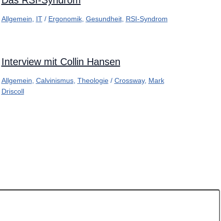
Das RSI-Syndrom
Allgemein
,
IT
/
Ergonomik
,
Gesundheit
,
RSI-Syndrom
Interview mit Collin Hansen
Allgemein
,
Calvinismus
,
Theologie
/
Crossway
,
Mark
Driscoll