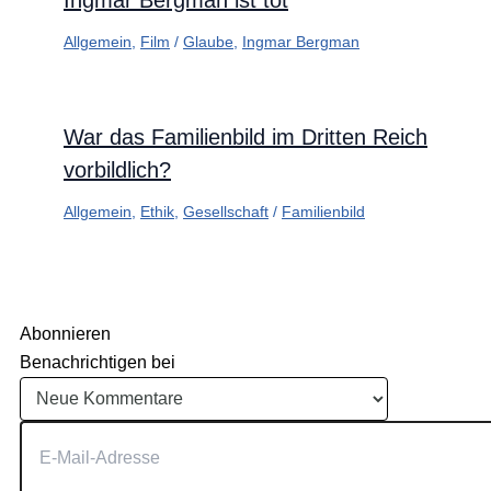
Ingmar Bergman ist tot
Allgemein
,
Film
/
Glaube
,
Ingmar Bergman
War das Familienbild im Dritten Reich
vorbildlich?
Allgemein
,
Ethik
,
Gesellschaft
/
Familienbild
Abonnieren
Benachrichtigen bei