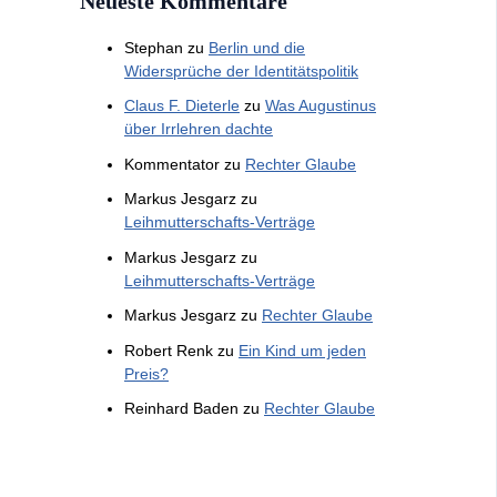
Neueste Kommentare
Stephan
zu
Berlin und die
Widersprüche der Identitätspolitik
Claus F. Dieterle
zu
Was Augustinus
über Irrlehren dachte
Kommentator
zu
Rechter Glaube
Markus Jesgarz
zu
Leihmutterschafts-Verträge
Markus Jesgarz
zu
Leihmutterschafts-Verträge
Markus Jesgarz
zu
Rechter Glaube
Robert Renk
zu
Ein Kind um jeden
Preis?
Reinhard Baden
zu
Rechter Glaube