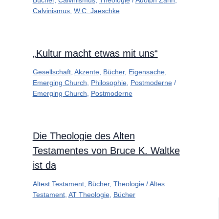
Bücher
,
Calvinismus
,
Theologie
/
Adolph Zahn
,
Calvinismus
,
W.C. Jaeschke
„Kultur macht etwas mit uns“
Gesellschaft
,
Akzente
,
Bücher
,
Eigensache
,
Emerging Church
,
Philosophie
,
Postmoderne
/
Emerging Church
,
Postmoderne
Die Theologie des Alten
Testamentes von Bruce K. Waltke
ist da
Altest Testament
,
Bücher
,
Theologie
/
Altes
Testament
,
AT Theologie
,
Bücher