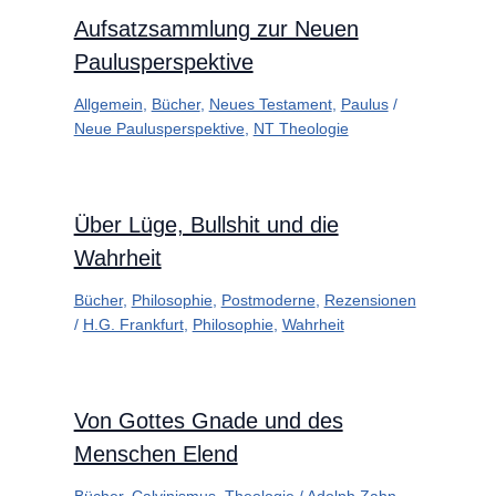
Aufsatzsammlung zur Neuen
Paulusperspektive
Allgemein
,
Bücher
,
Neues Testament
,
Paulus
/
Neue Paulusperspektive
,
NT Theologie
Über Lüge, Bullshit und die
Wahrheit
Bücher
,
Philosophie
,
Postmoderne
,
Rezensionen
/
H.G. Frankfurt
,
Philosophie
,
Wahrheit
Von Gottes Gnade und des
Menschen Elend