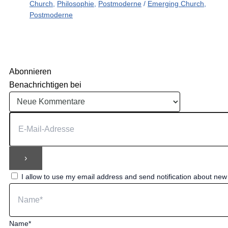
Church
,
Philosophie
,
Postmoderne
/
Emerging Church
,
Postmoderne
Abonnieren
Benachrichtigen bei
I allow to use my email address and send notification about ne
Name*