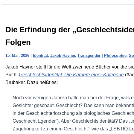
Die Erfindung der „Geschlechtsiden
Folgen
15. Mai, 2026
|
Identität
,
Jakob Hayner
,
Transgender
|
Philosophie
,
So
Jakob Hayner stellt für die Welt zwei neue Bücher vor, die si
Buch,
Geschlechtsidentität: Die Karriere einer Kategorie
(#ad
Brubaker. Dazu heißt es:
Noch vor wenigen Jahren hätte man bei der Frage, was ein
Gesichter geschaut. Geschlecht? Das kann man bekanntli
in der Geschlechterforschung als biologisches Geschlecht (
Geschlecht („gender“). Aber Geschlechtsidentität? Das „t
Zugehörigkeit zu einem Geschlecht“, wie das „LSBTIQ-Lex