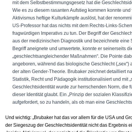
mit dem Selbstbestimmungsgesetz hat die Geschlechtsiden
Wie es zu diesem rasanten Aufstieg kommen konnte und 
Aktivismus heftige Kulturkämpfe auslöst, hat der renomm
US-Professor hat das nichts mit dem Rechts-Links-Schema,
fragwürdigen Imperativs zu tun. Der Begriff der Geschlech
aus der medizinischen Diagnostik und bezeichnete eine 
Begriff aneignete und umwertete, konnte er seinerseits d
„geschlechtsangleichender Maßnahmen“. Die Pointe dabei 
angeboren, während das biologische Geschlecht („sex“) al
der alten Gender-Theorie. Brubaker zeichnet detailliert na
Statistik, Recht und Pädagogik institutionalisiert und mit
Geschlechtsidentität wurde zur herrschenden Norm, die für
dieser Identität glaubt. Ein „Prinzip der sozialen Klassif
aufgefordert, so zu handeln, als ob man eine Geschlechtsi
Und wichtig: „Brubaker hat das vor allem für die USA und G
der Siegeszug der Geschlechtsidentität nicht das Ergebnis e