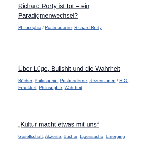
Richard Rorty ist tot – ein
Paradigmenwechsel?
Philosophie
/
Postmoderne
,
Richard Rorty
Über Lüge, Bullshit und die Wahrheit
Bücher
,
Philosophie
,
Postmoderne
,
Rezensionen
/
H.G.
Frankfurt
,
Philosophie
,
Wahrheit
„Kultur macht etwas mit uns“
Gesellschaft
,
Akzente
,
Bücher
,
Eigensache
,
Emerging