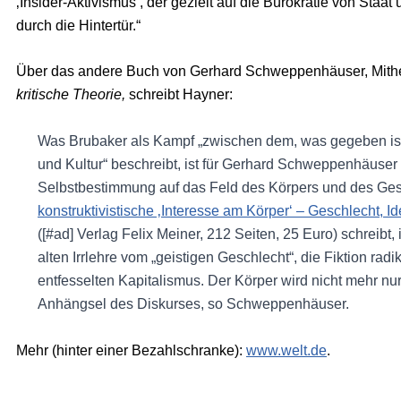
‚Insider-Aktivismus‘, der gezielt auf die Bürokratie von Staat
durch die Hintertür.“
Über das andere Buch von Gerhard Schweppenhäuser, Mithe
kritische Theorie,
schreibt Hayner:
Was Brubaker als Kampf „zwischen dem, was gegeben is
und Kultur“ beschreibt, ist für Gerhard Schweppenhäuse
Selbstbestimmung auf das Feld des Körpers und des Ges
konstruktivistische ‚Interesse am Körper‘ – Geschlecht, Id
([#ad] Verlag Felix Meiner, 212 Seiten, 25 Euro) schreibt,
alten Irrlehre vom „geistigen Geschlecht“, die Fiktion radi
entfesselten Kapitalismus. Der Körper wird nicht mehr 
Anhängsel des Diskurses, so Schweppenhäuser.
Mehr (hinter einer Bezahlschranke):
www.welt.de
.