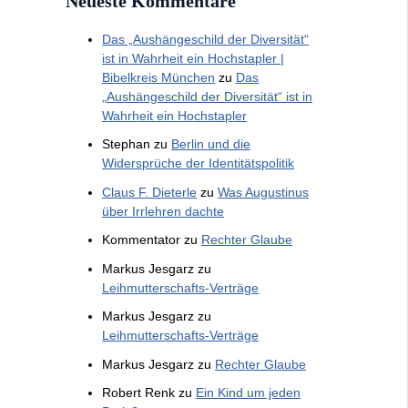
Neueste Kommentare
Das „Aushängeschild der Diversität“
ist in Wahrheit ein Hochstapler |
Bibelkreis München
zu
Das
„Aushängeschild der Diversität“ ist in
Wahrheit ein Hochstapler
Stephan
zu
Berlin und die
Widersprüche der Identitätspolitik
Claus F. Dieterle
zu
Was Augustinus
über Irrlehren dachte
Kommentator
zu
Rechter Glaube
Markus Jesgarz
zu
Leihmutterschafts-Verträge
Markus Jesgarz
zu
Leihmutterschafts-Verträge
Markus Jesgarz
zu
Rechter Glaube
Robert Renk
zu
Ein Kind um jeden