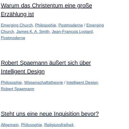
Warum das Christentum eine große
Erzählung ist
Emerging Church
,
Philosophie
,
Postmoderne
/
Emerging
Church
,
James K. A. Smith
,
Jean-François Lyotard
,
Postmoderne
Robert Spaemann äußert sich über
Intelligent Design
Philosophie
,
Wissenschaftstheorie
/
Intelligent Design
,
Robert Spaemann
Steht uns eine neue Inquisition bevor?
Allgemein
,
Philosophie
,
Religionsfreiheit
,