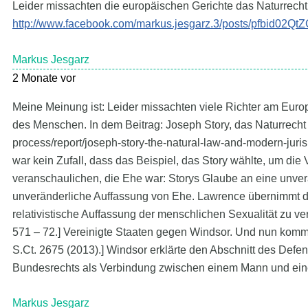
Leider missachten die europäischen Gerichte das Naturrecht
http://www.facebook.com/markus.jesgarz.3/posts/pf
Markus Jesgarz
2 Monate vor
Meine Meinung ist: Leider missachten viele Richter am Euro
des Menschen. In dem Beitrag: Joseph Story, das Naturrecht 
process/report/joseph-story-the-natural-law-and-modern-juri
war kein Zufall, dass das Beispiel, das Story wählte, um di
veranschaulichen, die Ehe war: Storys Glaube an eine unver
unveränderliche Auffassung von Ehe. Lawrence übernimmt di
relativistische Auffassung der menschlichen Sexualität zu verte
571 – 72.] Vereinigte Staaten gegen Windsor. Und nun kommt
S.Ct. 2675 (2013).] Windsor erklärte den Abschnitt des Defen
Bundesrechts als Verbindung zwischen einem Mann und einer 
Markus Jesgarz