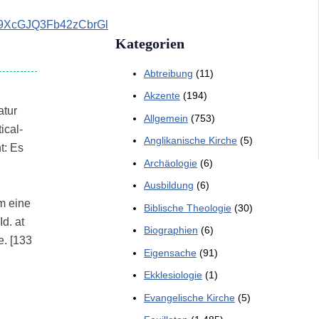
d9XcGJQ3Fb42zCbrGl
Kategorien
Abtreibung
(11)
Akzente
(194)
atur
Allgemein
(753)
ical-
Anglikanische Kirche
(5)
t: Es
Archäologie
(6)
Ausbildung
(6)
m eine
Biblische Theologie
(30)
d. at
Biographien
(6)
e. [133
Eigensache
(91)
Ekklesiologie
(1)
Evangelische Kirche
(5)