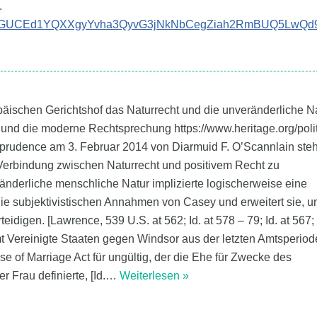
.
bid02QtZGUCEd1YQXXgyYvha3QyvG3jNkNbCegZiah2RmBUQ5LwQ
päischen Gerichtshof das Naturrecht und die unveränderliche N
und die moderne Rechtsprechung https://www.heritage.org/polit
sprudence am 3. Februar 2014 von Diarmuid F. O’Scannlain steh
e Verbindung zwischen Naturrecht und positivem Recht zu
änderliche menschliche Natur implizierte logischerweise eine
e subjektivistischen Annahmen von Casey und erweitert sie, u
idigen. [Lawrence, 539 U.S. at 562; Id. at 578 – 79; Id. at 567; I
 Vereinigte Staaten gegen Windsor aus der letzten Amtsperiod
se of Marriage Act für ungültig, der die Ehe für Zwecke des
Frau definierte, [Id.
…
Weiterlesen »