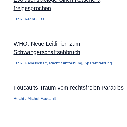
freigesprochen
Ethik
,
Recht
/
Efa
WHO: Neue Leitlinien zum
Schwangerschaftsabbruch
Ethik
,
Gesellschaft
,
Recht
/
Abtreibung
,
Spätabtreibung
Foucaults Traum vom rechtsfreien Paradies
Recht
/
Michel Foucault