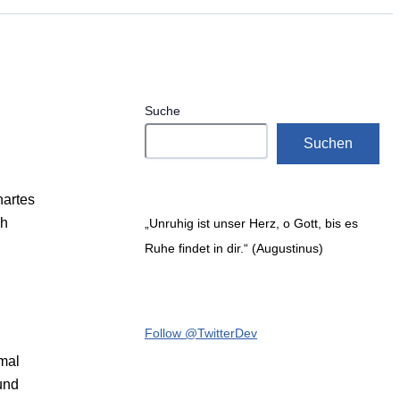
Suche
Suchen
hartes
ch
„Unruhig ist unser Herz, o Gott, bis es
Ruhe findet in dir.“ (Augustinus)
Follow @TwitterDev
smal
und