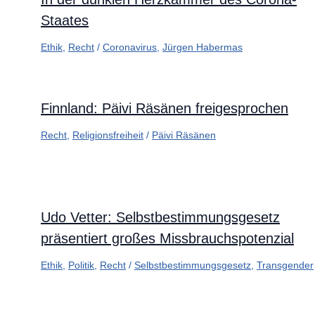
Staates
Ethik
,
Recht
/
Coronavirus
,
Jürgen Habermas
Finnland: Päivi Räsänen freigesprochen
Recht
,
Religionsfreiheit
/
Päivi Räsänen
Udo Vetter: Selbstbestimmungsgesetz
präsentiert großes Missbrauchspotenzial
Ethik
,
Politik
,
Recht
/
Selbstbestimmungsgesetz
,
Transgender