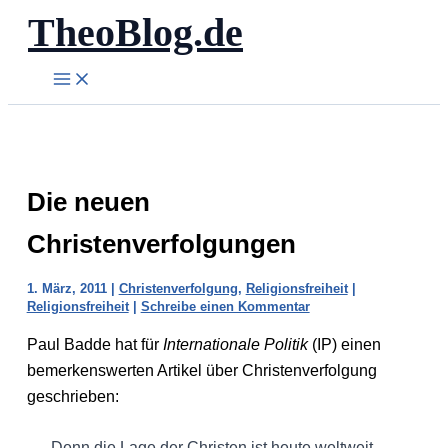
TheoBlog.de
Zum
Inhalt
springen
Die neuen
Christenverfolgungen
1. März, 2011
|
Christenverfolgung
,
Religionsfreiheit
|
Religionsfreiheit
|
Schreibe einen Kommentar
Paul Badde hat für
Internationale Politik
(IP) einen
bemerkenswerten Artikel über Christenverfolgung
geschrieben:
Denn die Lage der Christen ist heute weltweit