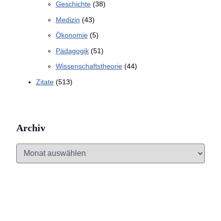
Geschichte
(38)
Medizin
(43)
Ökonomie
(5)
Pädagogik
(51)
Wissenschaftstheorie
(44)
Zitate
(513)
Archiv
A
r
c
h
i
v