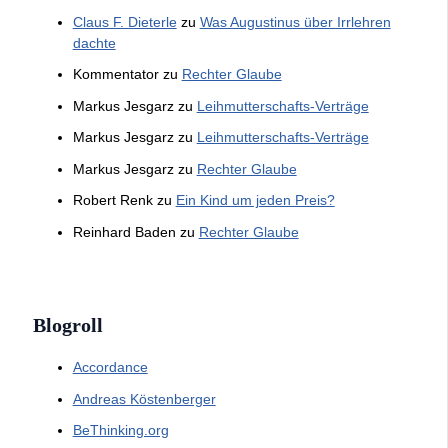
Claus F. Dieterle
zu
Was Augustinus über Irrlehren
dachte
Kommentator
zu
Rechter Glaube
Markus Jesgarz
zu
Leihmutterschafts-Verträge
Markus Jesgarz
zu
Leihmutterschafts-Verträge
Markus Jesgarz
zu
Rechter Glaube
Robert Renk
zu
Ein Kind um jeden Preis?
Reinhard Baden
zu
Rechter Glaube
Blogroll
Accordance
Andreas Köstenberger
BeThinking.org