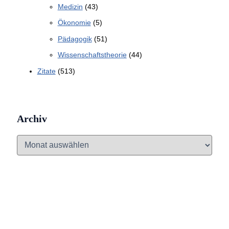
Medizin
(43)
Ökonomie
(5)
Pädagogik
(51)
Wissenschaftstheorie
(44)
Zitate
(513)
Archiv
A
r
c
h
i
v