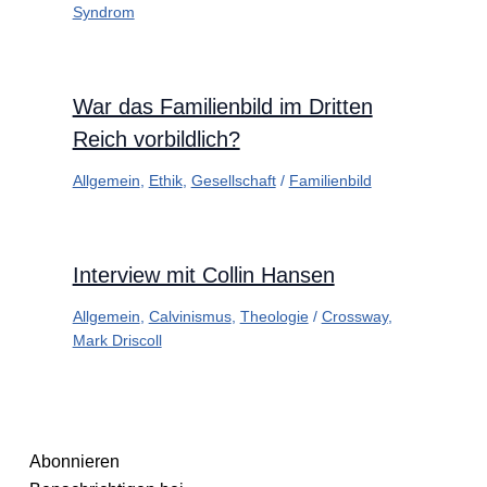
Syndrom
War das Familienbild im Dritten
Reich vorbildlich?
Allgemein
,
Ethik
,
Gesellschaft
/
Familienbild
Interview mit Collin Hansen
Allgemein
,
Calvinismus
,
Theologie
/
Crossway
,
Mark Driscoll
Abonnieren