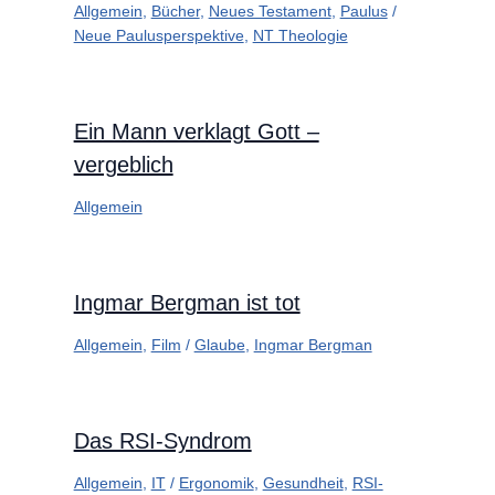
Allgemein
,
Bücher
,
Neues Testament
,
Paulus
/
Neue Paulusperspektive
,
NT Theologie
Ein Mann verklagt Gott –
vergeblich
Allgemein
Ingmar Bergman ist tot
Allgemein
,
Film
/
Glaube
,
Ingmar Bergman
Das RSI-Syndrom
Allgemein
,
IT
/
Ergonomik
,
Gesundheit
,
RSI-