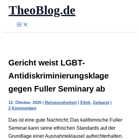
TheoBlog.de
Zum
Inhalt
springen
Gericht weist LGBT-
Antidiskriminierungsklage
gegen Fuller Seminary ab
12. Oktober, 2020
|
Religionsfreiheit
|
Ethik
,
Zeitgeist
|
2 Kommentare
Das ist eine gute Nachricht: Das kalifornische Fuller
Seminar kann seine ethischen Standards auf der
Grundlage einer Ausnahmeklausel aufrechterhalten.