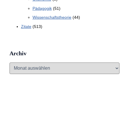
Pädagogik
(51)
Wissenschaftstheorie
(44)
Zitate
(513)
Archiv
A
r
c
h
i
v