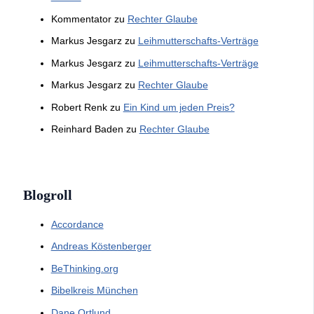
Kommentator
zu
Rechter Glaube
Markus Jesgarz
zu
Leihmutterschafts-Verträge
Markus Jesgarz
zu
Leihmutterschafts-Verträge
Markus Jesgarz
zu
Rechter Glaube
Robert Renk
zu
Ein Kind um jeden Preis?
Reinhard Baden
zu
Rechter Glaube
Blogroll
Accordance
Andreas Köstenberger
BeThinking.org
Bibelkreis München
Dane Ortlund