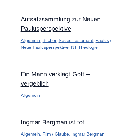
Aufsatzsammlung zur Neuen
Paulusperspektive
Allgemein
,
Bücher
,
Neues Testament
,
Paulus
/
Neue Paulusperspektive
,
NT Theologie
Ein Mann verklagt Gott –
vergeblich
Allgemein
Ingmar Bergman ist tot
Allgemein
,
Film
/
Glaube
,
Ingmar Bergman