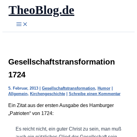
TheoBlog.de
Zum
Inhalt
springen
Gesellschaftstransformation
1724
5. Februar, 2013
|
Gesellschaftstransformation
,
Humor
|
Allgemein
,
Kirchengeschichte
|
Schreibe einen Kommentar
Ein Zitat aus der ersten Ausgabe des Hamburger
„Patrioten“ von 1724:
Es reicht nicht, ein guter Christ zu sein, man muß
auch ein nützliches Glied der Gesellschaft sein.