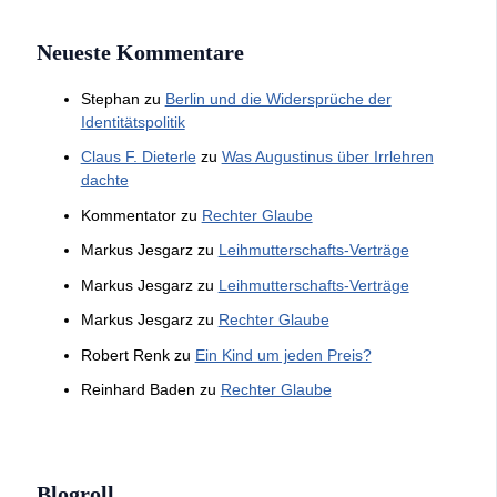
Neueste Kommentare
Stephan
zu
Berlin und die Widersprüche der
Identitätspolitik
Claus F. Dieterle
zu
Was Augustinus über Irrlehren
dachte
Kommentator
zu
Rechter Glaube
Markus Jesgarz
zu
Leihmutterschafts-Verträge
Markus Jesgarz
zu
Leihmutterschafts-Verträge
Markus Jesgarz
zu
Rechter Glaube
Robert Renk
zu
Ein Kind um jeden Preis?
Reinhard Baden
zu
Rechter Glaube
Blogroll