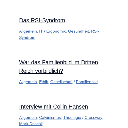
Das RSI-Syndrom
Allgemein
,
IT
/
Ergonomik
,
Gesundheit
,
RSI-
Syndrom
War das Familienbild im Dritten
Reich vorbildlich?
Allgemein
,
Ethik
,
Gesellschaft
/
Familienbild
Interview mit Collin Hansen
Allgemein
,
Calvinismus
,
Theologie
/
Crossway
,
Mark Driscoll