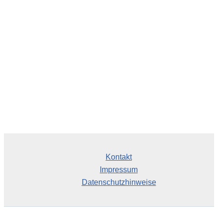
h
i
v
Kontakt
Impressum
Datenschutzhinweise