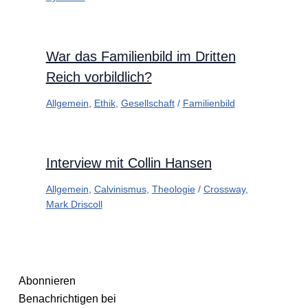
War das Familienbild im Dritten
Reich vorbildlich?
Allgemein
,
Ethik
,
Gesellschaft
/
Familienbild
Interview mit Collin Hansen
Allgemein
,
Calvinismus
,
Theologie
/
Crossway
,
Mark Driscoll
Abonnieren
Benachrichtigen bei