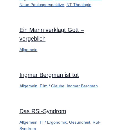
Neue Paulusperspektive
,
NT Theologie
Ein Mann verklagt Gott –
vergeblich
Allgemein
Ingmar Bergman ist tot
Allgemein
,
Film
/
Glaube
,
Ingmar Bergman
Das RSI-Syndrom
Allgemein
,
IT
/
Ergonomik
,
Gesundheit
,
RSI-
Syndrom