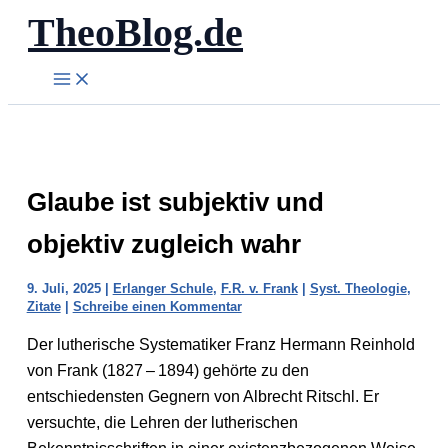
TheoBlog.de
Zum
Inhalt
springen
Glaube ist subjektiv und
objektiv zugleich wahr
9. Juli, 2025
|
Erlanger Schule
,
F.R. v. Frank
|
Syst. Theologie
,
Zitate
|
Schreibe einen Kommentar
Der lutherische Systematiker Franz Hermann Reinhold
von Frank (1827 – 1894) gehörte zu den
entschiedensten Gegnern von Albrecht Ritschl. Er
versuchte, die Lehren der lutherischen