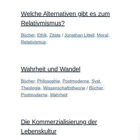
Welche Alternativen gibt es zum
Relativmismus?
Bücher
,
Ethik
,
Zitate
/
Jonathan Littell
,
Moral
,
Relativismus
Wahrheit und Wandel
Bücher
,
Philosophie
,
Postmoderne
,
Syst.
Theologie
,
Wissenschaftstheorie
/
Bücher
,
Postmoderne
,
Wahrheit
Die Kommerzialisierung der
Lebenskultur