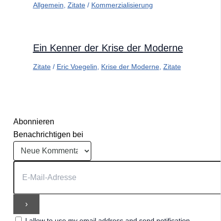
Allgemein
,
Zitate
/
Kommerzialisierung
Ein Kenner der Krise der Moderne
Zitate
/
Eric Voegelin
,
Krise der Moderne
,
Zitate
Abonnieren
Benachrichtigen bei
I allow to use my email address and send notification