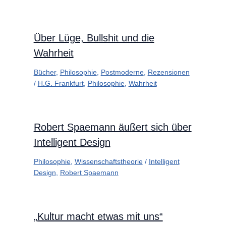
Über Lüge, Bullshit und die
Wahrheit
Bücher
,
Philosophie
,
Postmoderne
,
Rezensionen
/
H.G. Frankfurt
,
Philosophie
,
Wahrheit
Robert Spaemann äußert sich über
Intelligent Design
Philosophie
,
Wissenschaftstheorie
/
Intelligent
Design
,
Robert Spaemann
„Kultur macht etwas mit uns“