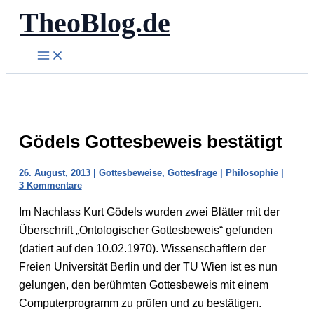
TheoBlog.de
Zum
Inhalt
springen
Gödels Gottesbeweis bestätigt
26. August, 2013
|
Gottesbeweise
,
Gottesfrage
|
Philosophie
|
3 Kommentare
Im Nachlass Kurt Gödels wurden zwei Blätter mit der
Überschrift „Ontologischer Gottesbeweis“ gefunden
(datiert auf den 10.02.1970). Wissenschaftlern der
Freien Universität Berlin und der TU Wien ist es nun
gelungen, den berühmten Gottesbeweis mit einem
Computerprogramm zu prüfen und zu bestätigen.