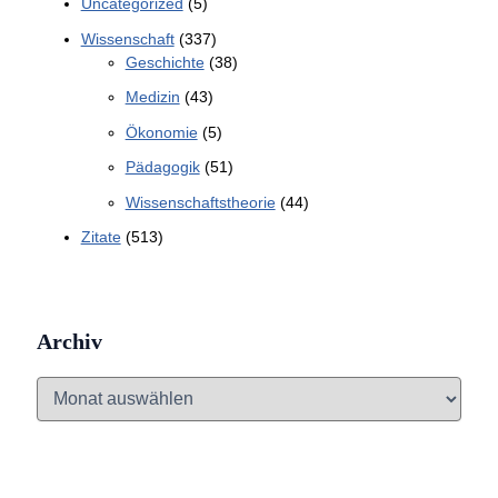
Uncategorized
(5)
Wissenschaft
(337)
Geschichte
(38)
Medizin
(43)
Ökonomie
(5)
Pädagogik
(51)
Wissenschaftstheorie
(44)
Zitate
(513)
Archiv
A
r
c
h
i
v