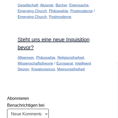
Gesellschaft
,
Akzente
,
Bücher
,
Eigensache
,
Emerging Church
,
Philosophie
,
Postmoderne
/
Emerging Church
,
Postmoderne
Steht uns eine neue Inquisition
bevor?
Allgemein
,
Philosophie
,
Religionsfreiheit
,
Wissenschaftstheorie
/
Europarat
,
Intelligent
Design
,
Kreationismus
,
Meinungsfreiheit
Abonnieren
Benachrichtigen bei