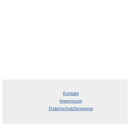
h
i
v
Kontakt
Impressum
Datenschutzhinweise