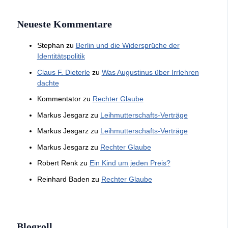
Neueste Kommentare
Stephan
zu
Berlin und die Widersprüche der
Identitätspolitik
Claus F. Dieterle
zu
Was Augustinus über Irrlehren
dachte
Kommentator
zu
Rechter Glaube
Markus Jesgarz
zu
Leihmutterschafts-Verträge
Markus Jesgarz
zu
Leihmutterschafts-Verträge
Markus Jesgarz
zu
Rechter Glaube
Robert Renk
zu
Ein Kind um jeden Preis?
Reinhard Baden
zu
Rechter Glaube
Blogroll