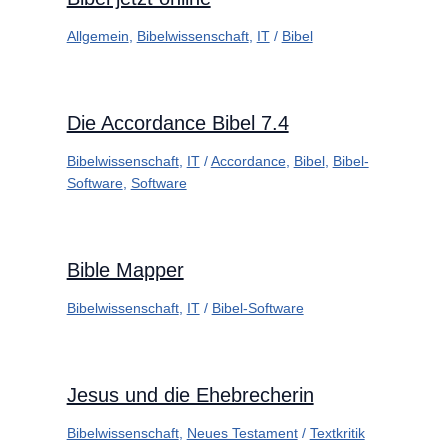
Allgemein
,
Bibelwissenschaft
,
IT
/
Bibel
Die Accordance Bibel 7.4
Bibelwissenschaft
,
IT
/
Accordance
,
Bibel
,
Bibel-
Software
,
Software
Bible Mapper
Bibelwissenschaft
,
IT
/
Bibel-Software
Jesus und die Ehebrecherin
Bibelwissenschaft
,
Neues Testament
/
Textkritik