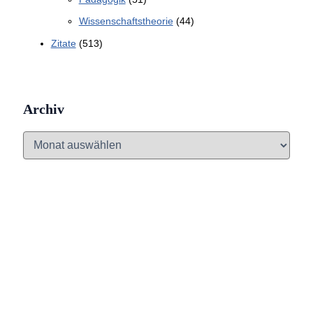
Wissenschaftstheorie
(44)
Zitate
(513)
Archiv
A
r
c
h
i
v