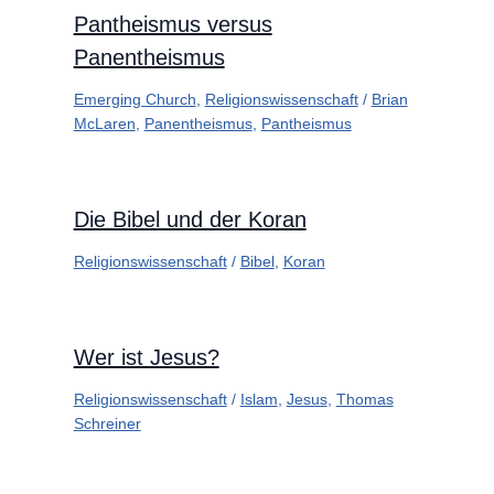
Pantheismus versus
Panentheismus
Emerging Church
,
Religionswissenschaft
/
Brian
McLaren
,
Panentheismus
,
Pantheismus
Die Bibel und der Koran
Religionswissenschaft
/
Bibel
,
Koran
Wer ist Jesus?
Religionswissenschaft
/
Islam
,
Jesus
,
Thomas
Schreiner