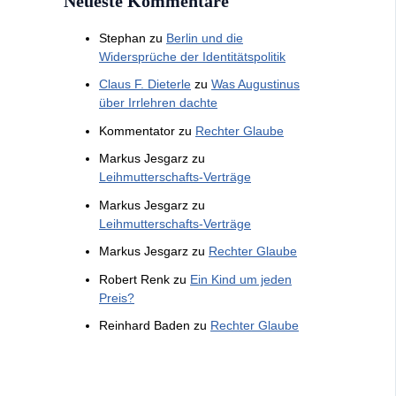
Neueste Kommentare
Stephan
zu
Berlin und die
Widersprüche der Identitätspolitik
Claus F. Dieterle
zu
Was Augustinus
über Irrlehren dachte
Kommentator
zu
Rechter Glaube
Markus Jesgarz
zu
Leihmutterschafts-Verträge
Markus Jesgarz
zu
Leihmutterschafts-Verträge
Markus Jesgarz
zu
Rechter Glaube
Robert Renk
zu
Ein Kind um jeden
Preis?
Reinhard Baden
zu
Rechter Glaube