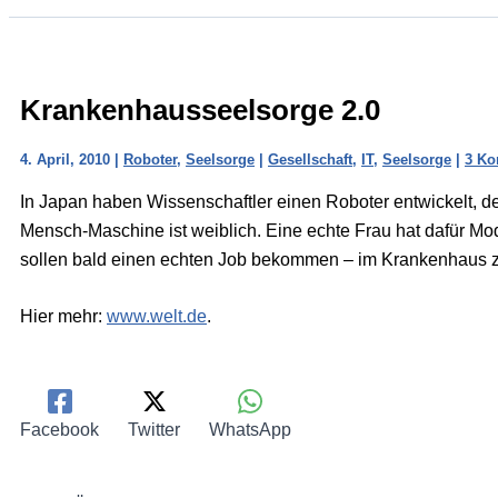
Krankenhausseelsorge 2.0
4. April, 2010
|
Roboter
,
Seelsorge
|
Gesellschaft
,
IT
,
Seelsorge
|
3 Ko
In Japan haben Wissenschaftler einen Roboter entwickelt, d
Mensch-Maschine ist weiblich. Eine echte Frau hat dafür Mo
sollen bald einen echten Job bekommen – im Krankenhaus zu
Hier mehr:
www.welt.de
.
Facebook
Twitter
WhatsApp