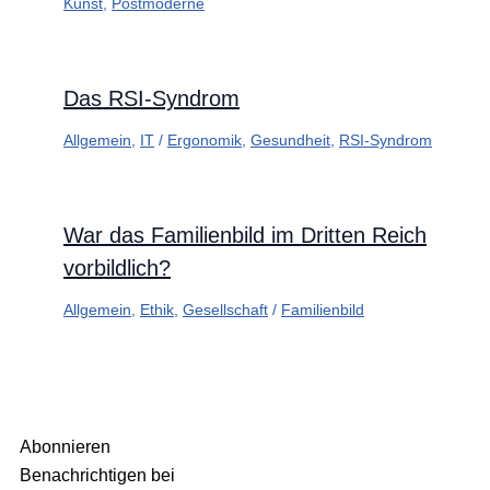
Kunst
,
Postmoderne
Das RSI-Syndrom
Allgemein
,
IT
/
Ergonomik
,
Gesundheit
,
RSI-Syndrom
War das Familienbild im Dritten Reich
vorbildlich?
Allgemein
,
Ethik
,
Gesellschaft
/
Familienbild
Abonnieren
Benachrichtigen bei