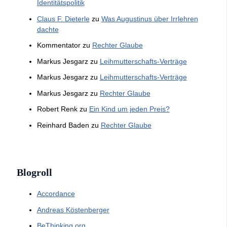
Identitätspolitik
Claus F. Dieterle
zu
Was Augustinus über Irrlehren
dachte
Kommentator
zu
Rechter Glaube
Markus Jesgarz
zu
Leihmutterschafts-Verträge
Markus Jesgarz
zu
Leihmutterschafts-Verträge
Markus Jesgarz
zu
Rechter Glaube
Robert Renk
zu
Ein Kind um jeden Preis?
Reinhard Baden
zu
Rechter Glaube
Blogroll
Accordance
Andreas Köstenberger
BeThinking.org