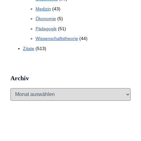
Medizin
(43)
Ökonomie
(5)
Pädagogik
(51)
Wissenschaftstheorie
(44)
Zitate
(513)
Archiv
A
r
c
h
i
v