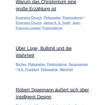
Warum das Christentum eine
große Erzählung ist
Emerging Church
,
Philosophie
,
Postmoderne
/
Emerging Church
,
James K. A. Smith
,
Jean-
François Lyotard
,
Postmoderne
Über Lüge, Bullshit und die
Wahrheit
Bücher
,
Philosophie
,
Postmoderne
,
Rezensionen
/
H.G. Frankfurt
,
Philosophie
,
Wahrheit
Robert Spaemann äußert sich über
Intelligent Design