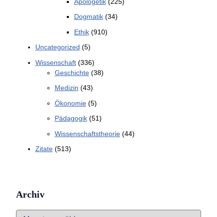
Apologetik
(225)
Dogmatik
(34)
Ethik
(910)
Uncategorized
(5)
Wissenschaft
(336)
Geschichte
(38)
Medizin
(43)
Ökonomie
(5)
Pädagogik
(51)
Wissenschaftstheorie
(44)
Zitate
(513)
Archiv
A