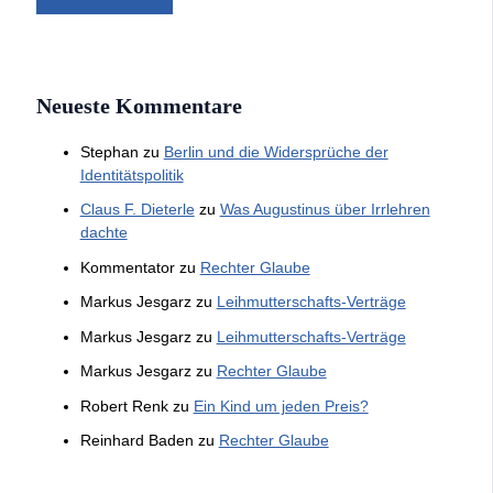
Neueste Kommentare
Stephan
zu
Berlin und die Widersprüche der
Identitätspolitik
Claus F. Dieterle
zu
Was Augustinus über Irrlehren
dachte
Kommentator
zu
Rechter Glaube
Markus Jesgarz
zu
Leihmutterschafts-Verträge
Markus Jesgarz
zu
Leihmutterschafts-Verträge
Markus Jesgarz
zu
Rechter Glaube
Robert Renk
zu
Ein Kind um jeden Preis?
Reinhard Baden
zu
Rechter Glaube