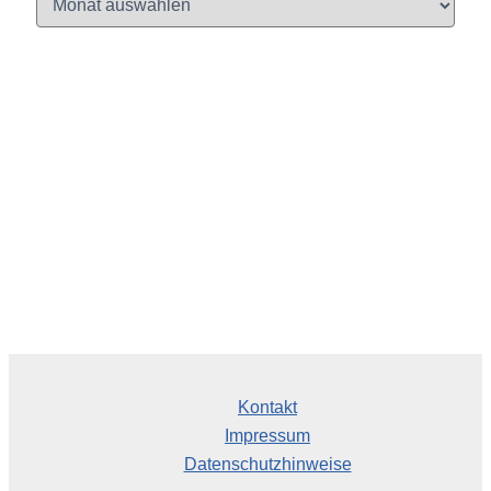
r
c
h
i
v
Kontakt
Impressum
Datenschutzhinweise