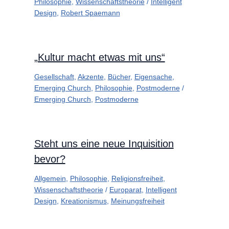
Philosophie
,
Wissenschaftstheorie
/
Intelligent
Design
,
Robert Spaemann
„Kultur macht etwas mit uns“
Gesellschaft
,
Akzente
,
Bücher
,
Eigensache
,
Emerging Church
,
Philosophie
,
Postmoderne
/
Emerging Church
,
Postmoderne
Steht uns eine neue Inquisition
bevor?
Allgemein
,
Philosophie
,
Religionsfreiheit
,
Wissenschaftstheorie
/
Europarat
,
Intelligent
Design
,
Kreationismus
,
Meinungsfreiheit