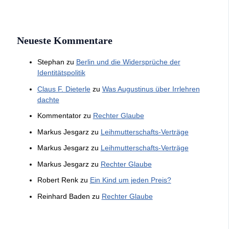
Neueste Kommentare
Stephan
zu
Berlin und die Widersprüche der
Identitätspolitik
Claus F. Dieterle
zu
Was Augustinus über Irrlehren
dachte
Kommentator
zu
Rechter Glaube
Markus Jesgarz
zu
Leihmutterschafts-Verträge
Markus Jesgarz
zu
Leihmutterschafts-Verträge
Markus Jesgarz
zu
Rechter Glaube
Robert Renk
zu
Ein Kind um jeden Preis?
Reinhard Baden
zu
Rechter Glaube