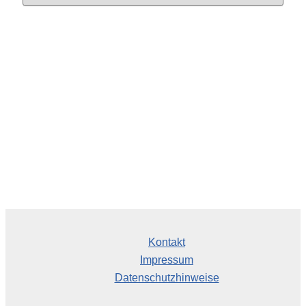
c
h
i
v
Kontakt
Impressum
Datenschutzhinweise