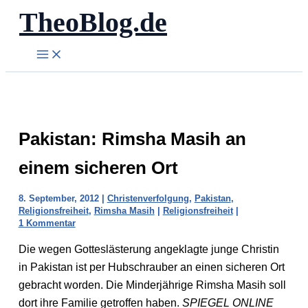
TheoBlog.de
Zum
Inhalt
springen
Pakistan: Rimsha Masih an
einem sicheren Ort
8. September, 2012
|
Christenverfolgung
,
Pakistan
,
Religionsfreiheit
,
Rimsha Masih
|
Religionsfreiheit
|
1 Kommentar
Die wegen Gotteslästerung angeklagte junge Christin
in Pakistan ist per Hubschrauber an einen sicheren Ort
gebracht worden. Die Minderjährige Rimsha Masih soll
dort ihre Familie getroffen haben.
SPIEGEL ONLINE