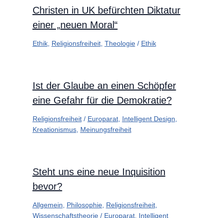
Christen in UK befürchten Diktatur
einer „neuen Moral“
Ethik
,
Religionsfreiheit
,
Theologie
/
Ethik
Ist der Glaube an einen Schöpfer
eine Gefahr für die Demokratie?
Religionsfreiheit
/
Europarat
,
Intelligent Design
,
Kreationismus
,
Meinungsfreiheit
Steht uns eine neue Inquisition
bevor?
Allgemein
,
Philosophie
,
Religionsfreiheit
,
Wissenschaftstheorie
/
Europarat
,
Intelligent