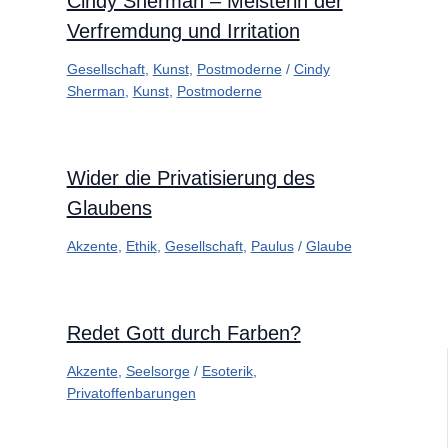
Cindy Sherman – Meisterin der
Verfremdung und Irritation
Gesellschaft
,
Kunst
,
Postmoderne
/
Cindy
Sherman
,
Kunst
,
Postmoderne
Wider die Privatisierung des
Glaubens
Akzente
,
Ethik
,
Gesellschaft
,
Paulus
/
Glaube
Redet Gott durch Farben?
Akzente
,
Seelsorge
/
Esoterik
,
Privatoffenbarungen