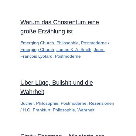
Warum das Christentum eine
große Erzählung ist
Emerging Church
,
Philosophie
,
Postmoderne
/
Emerging Church
,
James K. A. Smith
,
Jean-
François Lyotard
,
Postmoderne
Über Lüge, Bullshit und die
Wahrheit
Bücher
,
Philosophie
,
Postmoderne
,
Rezensionen
/
H.G. Frankfurt
,
Philosophie
,
Wahrheit