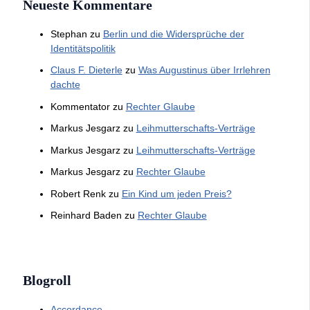
Neueste Kommentare
Stephan
zu
Berlin und die Widersprüche der
Identitätspolitik
Claus F. Dieterle
zu
Was Augustinus über Irrlehren
dachte
Kommentator
zu
Rechter Glaube
Markus Jesgarz
zu
Leihmutterschafts-Verträge
Markus Jesgarz
zu
Leihmutterschafts-Verträge
Markus Jesgarz
zu
Rechter Glaube
Robert Renk
zu
Ein Kind um jeden Preis?
Reinhard Baden
zu
Rechter Glaube
Blogroll
Accordance