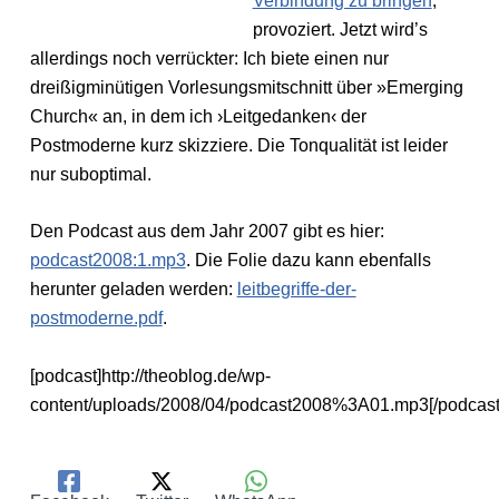
Verbindung zu bringen
,
provoziert. Jetzt wird’s
allerdings noch verrückter: Ich biete einen nur
dreißigminütigen Vorlesungsmitschnitt über »Emerging
Church« an, in dem ich ›Leitgedanken‹ der
Postmoderne kurz skizziere. Die Tonqualität ist leider
nur suboptimal.
Den Podcast aus dem Jahr 2007 gibt es hier:
podcast2008:1.mp3
. Die Folie dazu kann ebenfalls
herunter geladen werden:
leitbegriffe-der-
postmoderne.pdf
.
[podcast]http://theoblog.de/wp-
content/uploads/2008/04/podcast2008%3A01.mp3[/podcast