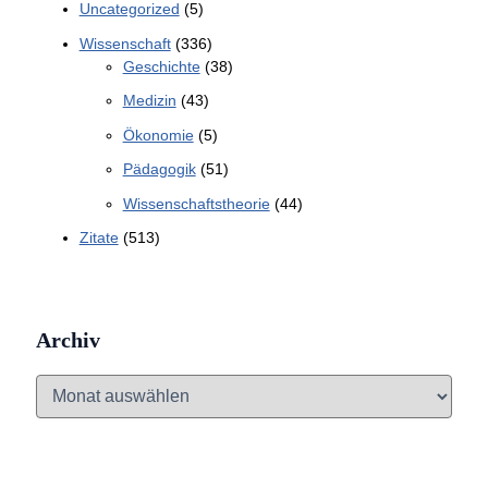
Uncategorized
(5)
Wissenschaft
(336)
Geschichte
(38)
Medizin
(43)
Ökonomie
(5)
Pädagogik
(51)
Wissenschaftstheorie
(44)
Zitate
(513)
Archiv
A
r
c
h
i