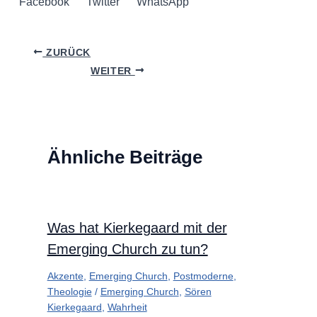
Facebook
Twitter
WhatsApp
ZURÜCK
WEITER
Ähnliche Beiträge
Was hat Kierkegaard mit der
Emerging Church zu tun?
Akzente
,
Emerging Church
,
Postmoderne
,
Theologie
/
Emerging Church
,
Sören
Kierkegaard
,
Wahrheit