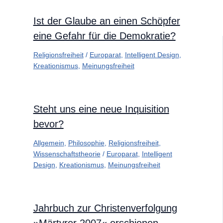
Ist der Glaube an einen Schöpfer
eine Gefahr für die Demokratie?
Religionsfreiheit
/
Europarat
,
Intelligent Design
,
Kreationismus
,
Meinungsfreiheit
Steht uns eine neue Inquisition
bevor?
Allgemein
,
Philosophie
,
Religionsfreiheit
,
Wissenschaftstheorie
/
Europarat
,
Intelligent
Design
,
Kreationismus
,
Meinungsfreiheit
Jahrbuch zur Christenverfolgung
»Märtyrer 2007« erschienen