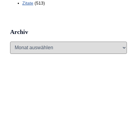
Zitate
(513)
Archiv
A
r
c
h
i
v