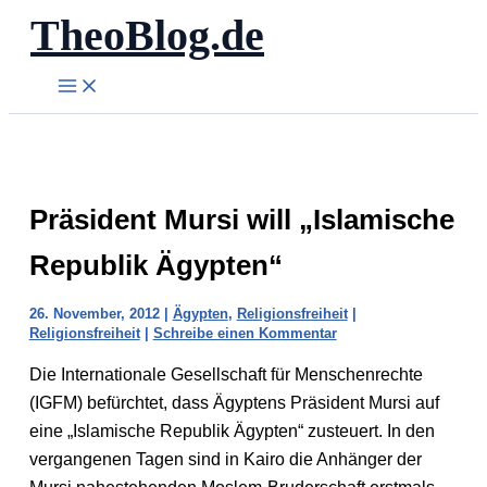
TheoBlog.de
Zum
Inhalt
springen
Präsident Mursi will „Islamische
Republik Ägypten“
26. November, 2012
|
Ägypten
,
Religionsfreiheit
|
Religionsfreiheit
|
Schreibe einen Kommentar
Die Internationale Gesellschaft für Menschenrechte
(IGFM) befürchtet, dass Ägyptens Präsident Mursi auf
eine „Islamische Republik Ägypten“ zusteuert. In den
vergangenen Tagen sind in Kairo die Anhänger der