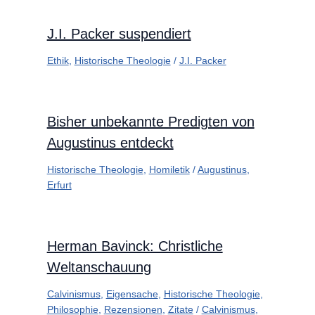
J.I. Packer suspendiert
Ethik
,
Historische Theologie
/
J.I. Packer
Bisher unbekannte Predigten von
Augustinus entdeckt
Historische Theologie
,
Homiletik
/
Augustinus
,
Erfurt
Herman Bavinck: Christliche
Weltanschauung
Calvinismus
,
Eigensache
,
Historische Theologie
,
Philosophie
,
Rezensionen
,
Zitate
/
Calvinismus
,