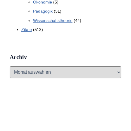
Ökonomie
(5)
Pädagogik
(51)
Wissenschaftstheorie
(44)
Zitate
(513)
Archiv
A
r
c
h
i
v