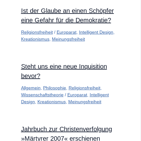
Ist der Glaube an einen Schöpfer
eine Gefahr für die Demokratie?
Religionsfreiheit
/
Europarat
,
Intelligent Design
,
Kreationismus
,
Meinungsfreiheit
Steht uns eine neue Inquisition
bevor?
Allgemein
,
Philosophie
,
Religionsfreiheit
,
Wissenschaftstheorie
/
Europarat
,
Intelligent
Design
,
Kreationismus
,
Meinungsfreiheit
Jahrbuch zur Christenverfolgung
»Märtyrer 2007« erschienen