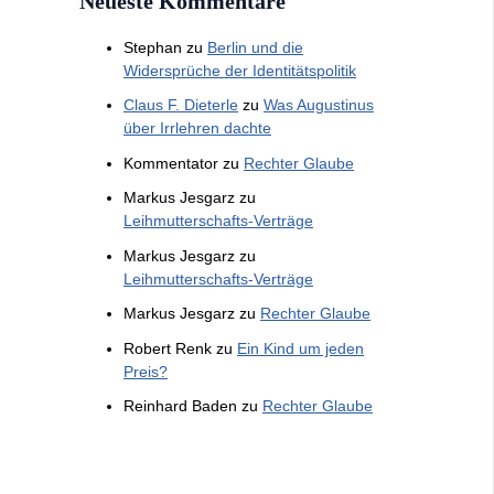
Neueste Kommentare
Stephan
zu
Berlin und die
Widersprüche der Identitätspolitik
Claus F. Dieterle
zu
Was Augustinus
über Irrlehren dachte
Kommentator
zu
Rechter Glaube
Markus Jesgarz
zu
Leihmutterschafts-Verträge
Markus Jesgarz
zu
Leihmutterschafts-Verträge
Markus Jesgarz
zu
Rechter Glaube
Robert Renk
zu
Ein Kind um jeden
Preis?
Reinhard Baden
zu
Rechter Glaube