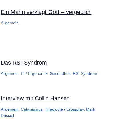
Ein Mann verklagt Gott – vergeblich
Allgemein
Das RSI-Syndrom
Allgemein
,
IT
/
Ergonomik
,
Gesundheit
,
RSI-Syndrom
Interview mit Collin Hansen
Allgemein
,
Calvinismus
,
Theologie
/
Crossway
,
Mark
Driscoll