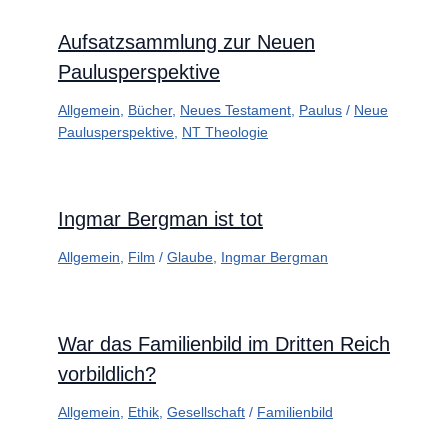
Aufsatzsammlung zur Neuen
Paulusperspektive
Allgemein
,
Bücher
,
Neues Testament
,
Paulus
/
Neue
Paulusperspektive
,
NT Theologie
Ingmar Bergman ist tot
Allgemein
,
Film
/
Glaube
,
Ingmar Bergman
War das Familienbild im Dritten Reich
vorbildlich?
Allgemein
,
Ethik
,
Gesellschaft
/
Familienbild