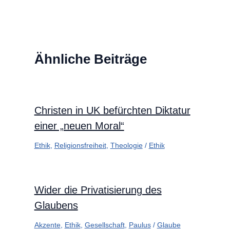
Ähnliche Beiträge
Christen in UK befürchten Diktatur
einer „neuen Moral“
Ethik
,
Religionsfreiheit
,
Theologie
/
Ethik
Wider die Privatisierung des
Glaubens
Akzente
,
Ethik
,
Gesellschaft
,
Paulus
/
Glaube