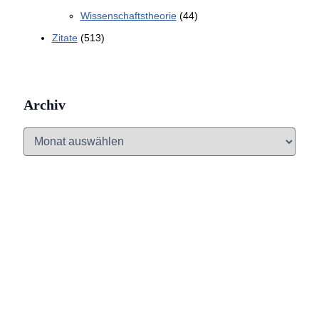
Wissenschaftstheorie
(44)
Zitate
(513)
Archiv
A
r
c
h
i
v