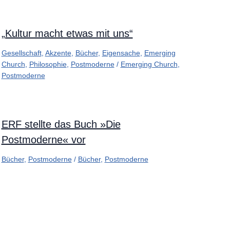
„Kultur macht etwas mit uns“
Gesellschaft
,
Akzente
,
Bücher
,
Eigensache
,
Emerging
Church
,
Philosophie
,
Postmoderne
/
Emerging Church
,
Postmoderne
ERF stellte das Buch »Die
Postmoderne« vor
Bücher
,
Postmoderne
/
Bücher
,
Postmoderne