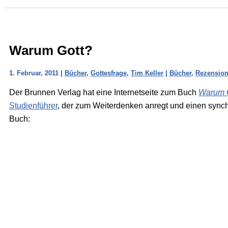
Warum Gott?
1. Februar, 2011
|
Bücher
,
Gottesfrage
,
Tim Keller
|
Bücher
,
Rezensio
Der Brunnen Verlag hat eine Internetseite zum Buch
Warum 
Studienführer
, der zum Weiterdenken anregt und einen synchr
Buch: