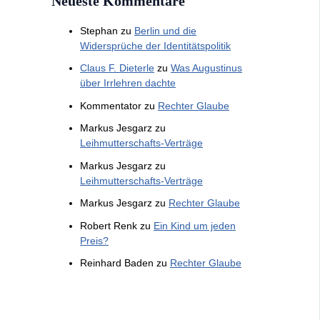
Neueste Kommentare
Stephan
zu
Berlin und die
Widersprüche der Identitätspolitik
Claus F. Dieterle
zu
Was Augustinus
über Irrlehren dachte
Kommentator
zu
Rechter Glaube
Markus Jesgarz
zu
Leihmutterschafts-Verträge
Markus Jesgarz
zu
Leihmutterschafts-Verträge
Markus Jesgarz
zu
Rechter Glaube
Robert Renk
zu
Ein Kind um jeden
Preis?
Reinhard Baden
zu
Rechter Glaube