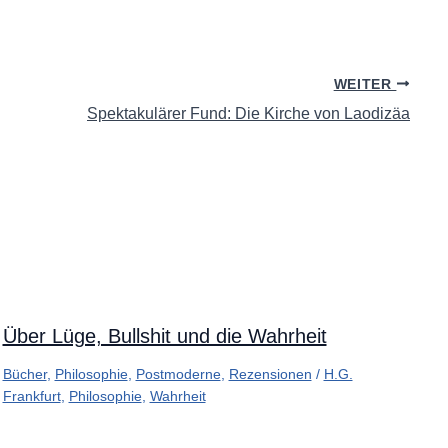
WEITER
Spektakulärer Fund: Die Kirche von Laodizäa
Über Lüge, Bullshit und die Wahrheit
Bücher
,
Philosophie
,
Postmoderne
,
Rezensionen
/
H.G.
Frankfurt
,
Philosophie
,
Wahrheit