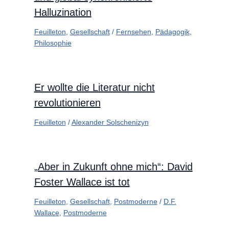
Halluzination
Feuilleton
,
Gesellschaft
/
Fernsehen
,
Pädagogik
,
Philosophie
Er wollte die Literatur nicht
revolutionieren
Feuilleton
/
Alexander Solschenizyn
„Aber in Zukunft ohne mich“: David
Foster Wallace ist tot
Feuilleton
,
Gesellschaft
,
Postmoderne
/
D.F.
Wallace
,
Postmoderne