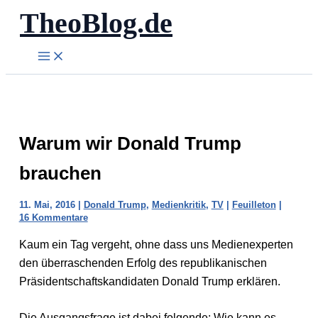
TheoBlog.de
Zum
Inhalt
springen
Warum wir Donald Trump
brauchen
11. Mai, 2016
|
Donald Trump
,
Medienkritik
,
TV
|
Feuilleton
|
16 Kommentare
Kaum ein Tag vergeht, ohne dass uns Medienexperten
den überraschenden Erfolg des republikanischen
Präsidentschaftskandidaten Donald Trump erklären.
Die Ausgangsfrage ist dabei folgende: Wie kann es