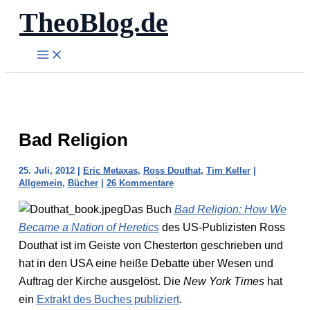
TheoBlog.de
Zum
Inhalt
springen
Bad Religion
25. Juli, 2012
|
Eric Metaxas
,
Ross Douthat
,
Tim Keller
|
Allgemein
,
Bücher
|
26 Kommentare
Das Buch
Bad Religion: How We
Became a Nation of Heretics
des US-Publizisten Ross
Douthat ist im Geiste von Chesterton geschrieben und
hat in den USA eine heiße Debatte über Wesen und
Auftrag der Kirche ausgelöst. Die
New York Times
hat
ein
Extrakt des Buches publiziert
.