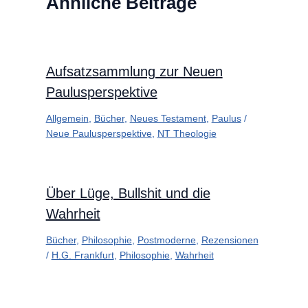
Ähnliche Beiträge
Aufsatzsammlung zur Neuen
Paulusperspektive
Allgemein
,
Bücher
,
Neues Testament
,
Paulus
/
Neue Paulusperspektive
,
NT Theologie
Über Lüge, Bullshit und die
Wahrheit
Bücher
,
Philosophie
,
Postmoderne
,
Rezensionen
/
H.G. Frankfurt
,
Philosophie
,
Wahrheit