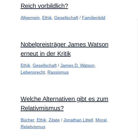
Reich vorbildlich?
Allgemein
,
Ethik
,
Gesellschaft
/
Familienbild
Nobelpreisträger James Watson
erneut in der Kritik
Ethik
,
Gesellschaft
/
James D. Watson
,
Lebensrecht
,
Rassismus
Welche Alternativen gibt es zum
Relativmismus?
Bücher
,
Ethik
,
Zitate
/
Jonathan Littell
,
Moral
,
Relativismus