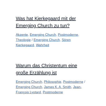
Was hat Kierkegaard mit der
Emerging Church zu tun?
Akzente
,
Emerging Church
,
Postmoderne
,
Theologie
/
Emerging Church
,
Sören
Kierkegaard
,
Wahrheit
Warum das Christentum eine
große Erzählung ist
Emerging Church
,
Philosophie
,
Postmoderne
/
Emerging Church
,
James K. A. Smith
,
Jean-
François Lyotard
,
Postmoderne