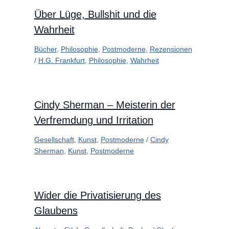
Über Lüge, Bullshit und die
Wahrheit
Bücher
,
Philosophie
,
Postmoderne
,
Rezensionen
/
H.G. Frankfurt
,
Philosophie
,
Wahrheit
Cindy Sherman – Meisterin der
Verfremdung und Irritation
Gesellschaft
,
Kunst
,
Postmoderne
/
Cindy
Sherman
,
Kunst
,
Postmoderne
Wider die Privatisierung des
Glaubens