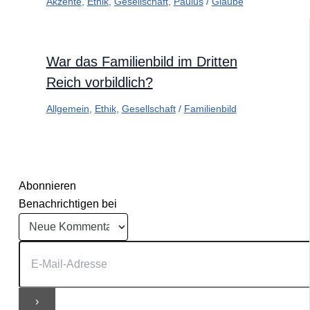
Akzente
,
Ethik
,
Gesellschaft
,
Paulus
/
Glaube
War das Familienbild im Dritten
Reich vorbildlich?
Allgemein
,
Ethik
,
Gesellschaft
/
Familienbild
Abonnieren
Benachrichtigen bei