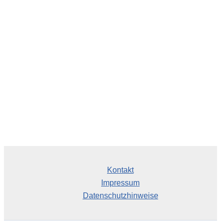
c
h
i
v
Kontakt
Impressum
Datenschutzhinweise