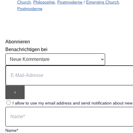
Church
,
Philosophie
,
Postmoderne
/
Emerging Church
,
Postmoderne
Abonnieren
Benachrichtigen bei
I allow to use my email address and send notification about ne
Name*