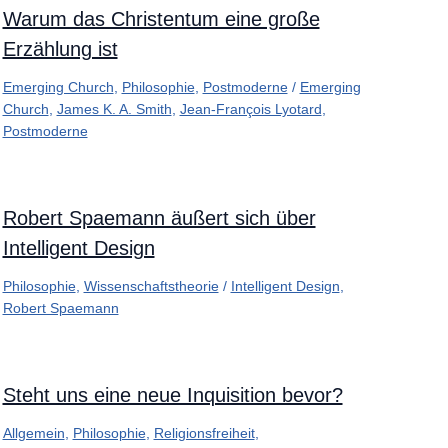
Warum das Christentum eine große
Erzählung ist
Emerging Church
,
Philosophie
,
Postmoderne
/
Emerging
Church
,
James K. A. Smith
,
Jean-François Lyotard
,
Postmoderne
Robert Spaemann äußert sich über
Intelligent Design
Philosophie
,
Wissenschaftstheorie
/
Intelligent Design
,
Robert Spaemann
Steht uns eine neue Inquisition bevor?
Allgemein
,
Philosophie
,
Religionsfreiheit
,