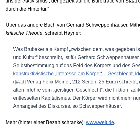
‚Insider-Aktivismus‘, der gezielt auf die Bürokratie von Staat
durch die Hintertür.“
Über das andere Buch von Gerhard Schweppenhäuser, Mithe
kritische Theorie,
schreibt Hayner:
Was Brubaker als Kampf „zwischen dem, was gegeben is
und Kultur“ beschreibt, ist für Gerhard Schweppenhäuse
Selbstbestimmung auf das Feld des Körpers und des Ges
konstruktivistische ‚Interesse am Körper‘ – Geschlecht, Id
([#ad] Verlag Felix Meiner, 212 Seiten, 25 Euro) schreibt,
alten Irrlehre vom „geistigen Geschlecht“, die Fiktion radi
entfesselten Kapitalismus. Der Körper wird nicht mehr 
Anhängsel des Diskurses, so Schweppenhäuser.
Mehr (hinter einer Bezahlschranke):
www.welt.de
.