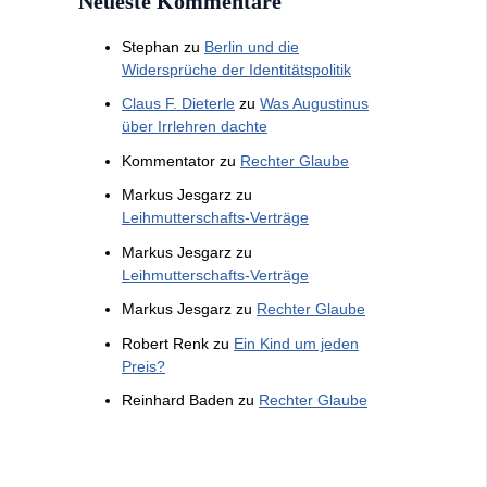
Neueste Kommentare
Stephan
zu
Berlin und die
Widersprüche der Identitätspolitik
Claus F. Dieterle
zu
Was Augustinus
über Irrlehren dachte
Kommentator
zu
Rechter Glaube
Markus Jesgarz
zu
Leihmutterschafts-Verträge
Markus Jesgarz
zu
Leihmutterschafts-Verträge
Markus Jesgarz
zu
Rechter Glaube
Robert Renk
zu
Ein Kind um jeden
Preis?
Reinhard Baden
zu
Rechter Glaube