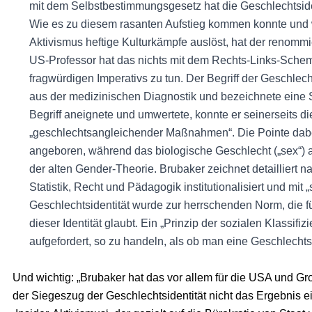
mit dem Selbstbestimmungsgesetz hat die Geschlechtsiden
Wie es zu diesem rasanten Aufstieg kommen konnte und 
Aktivismus heftige Kulturkämpfe auslöst, hat der renomm
US-Professor hat das nichts mit dem Rechts-Links-Schema,
fragwürdigen Imperativs zu tun. Der Begriff der Geschlech
aus der medizinischen Diagnostik und bezeichnete eine 
Begriff aneignete und umwertete, konnte er seinerseits d
„geschlechtsangleichender Maßnahmen“. Die Pointe dabei 
angeboren, während das biologische Geschlecht („sex“) al
der alten Gender-Theorie. Brubaker zeichnet detailliert na
Statistik, Recht und Pädagogik institutionalisiert und mit
Geschlechtsidentität wurde zur herrschenden Norm, die für
dieser Identität glaubt. Ein „Prinzip der sozialen Klassif
aufgefordert, so zu handeln, als ob man eine Geschlechtsi
Und wichtig: „Brubaker hat das vor allem für die USA und G
der Siegeszug der Geschlechtsidentität nicht das Ergebnis e