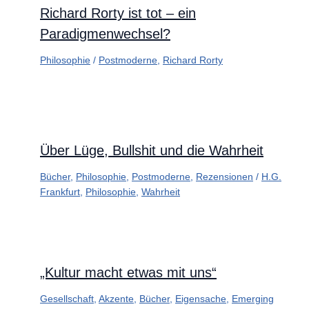
Richard Rorty ist tot – ein
Paradigmenwechsel?
Philosophie
/
Postmoderne
,
Richard Rorty
Über Lüge, Bullshit und die Wahrheit
Bücher
,
Philosophie
,
Postmoderne
,
Rezensionen
/
H.G.
Frankfurt
,
Philosophie
,
Wahrheit
„Kultur macht etwas mit uns“
Gesellschaft
,
Akzente
,
Bücher
,
Eigensache
,
Emerging