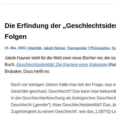
Die Erfindung der „Geschlechtsiden
Folgen
15. Mai, 2026
|
Identität
,
Jakob Hayner
,
Transgender
|
Philosophie
,
So
Jakob Hayner stellt für die Welt zwei neue Bücher vor, die si
Buch,
Geschlechtsidentität: Die Karriere einer Kategorie
(#ad
Brubaker. Dazu heißt es:
Noch vor wenigen Jahren hätte man bei der Frage, was ein
Gesichter geschaut. Geschlecht? Das kann man bekanntli
in der Geschlechterforschung als biologisches Geschlecht (
Geschlecht („gender“). Aber Geschlechtsidentität? Das „t
Zugehörigkeit zu einem Geschlecht“, wie das „LSBTIQ-Lex