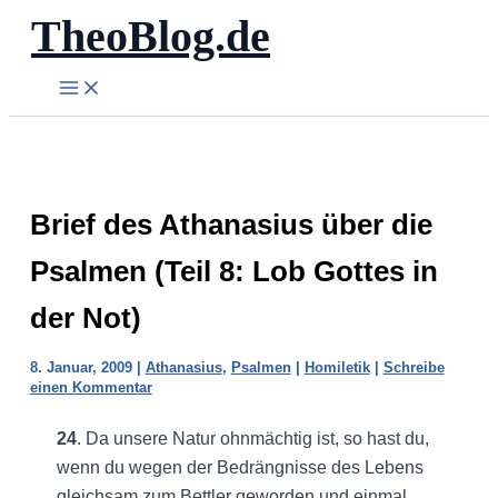
TheoBlog.de
Zum
Inhalt
springen
Brief des Athanasius über die
Psalmen (Teil 8: Lob Gottes in
der Not)
8. Januar, 2009
|
Athanasius
,
Psalmen
|
Homiletik
|
Schreibe
einen Kommentar
24
. Da unsere Natur ohnmächtig ist, so hast du,
wenn du wegen der Bedrängnisse des Lebens
gleichsam zum Bettler geworden und einmal