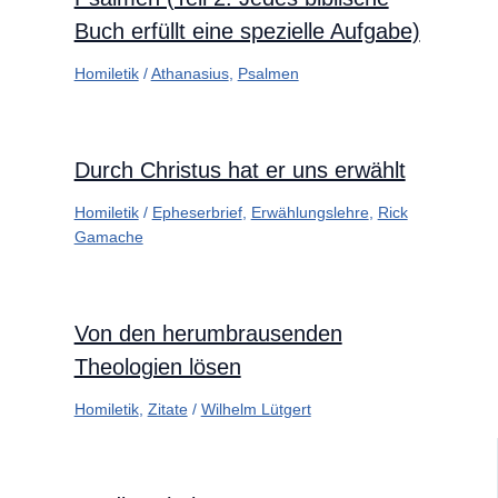
Buch erfüllt eine spezielle Aufgabe)
Homiletik
/
Athanasius
,
Psalmen
Durch Christus hat er uns erwählt
Homiletik
/
Epheserbrief
,
Erwählungslehre
,
Rick
Gamache
Von den herumbrausenden
Theologien lösen
Homiletik
,
Zitate
/
Wilhelm Lütgert