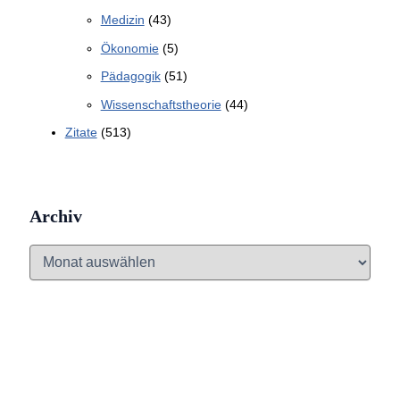
Medizin
(43)
Ökonomie
(5)
Pädagogik
(51)
Wissenschaftstheorie
(44)
Zitate
(513)
Archiv
A
r
c
h
i
v