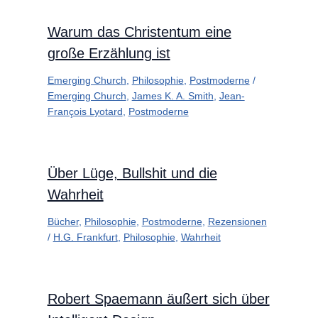
Warum das Christentum eine
große Erzählung ist
Emerging Church
,
Philosophie
,
Postmoderne
/
Emerging Church
,
James K. A. Smith
,
Jean-
François Lyotard
,
Postmoderne
Über Lüge, Bullshit und die
Wahrheit
Bücher
,
Philosophie
,
Postmoderne
,
Rezensionen
/
H.G. Frankfurt
,
Philosophie
,
Wahrheit
Robert Spaemann äußert sich über