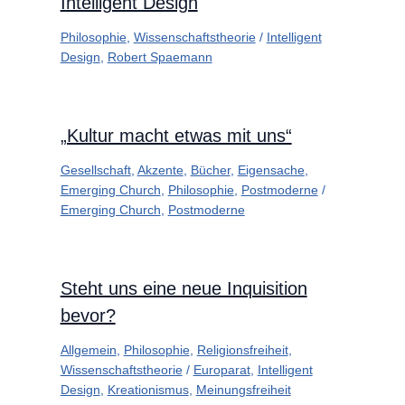
Intelligent Design
Philosophie
,
Wissenschaftstheorie
/
Intelligent
Design
,
Robert Spaemann
„Kultur macht etwas mit uns“
Gesellschaft
,
Akzente
,
Bücher
,
Eigensache
,
Emerging Church
,
Philosophie
,
Postmoderne
/
Emerging Church
,
Postmoderne
Steht uns eine neue Inquisition
bevor?
Allgemein
,
Philosophie
,
Religionsfreiheit
,
Wissenschaftstheorie
/
Europarat
,
Intelligent
Design
,
Kreationismus
,
Meinungsfreiheit