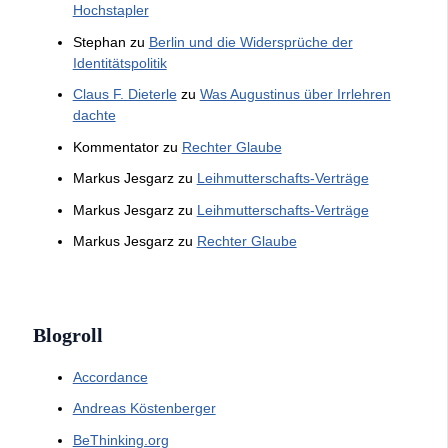
Hochstapler
Stephan
zu
Berlin und die Widersprüche der
Identitätspolitik
Claus F. Dieterle
zu
Was Augustinus über Irrlehren
dachte
Kommentator
zu
Rechter Glaube
Markus Jesgarz
zu
Leihmutterschafts-Verträge
Markus Jesgarz
zu
Leihmutterschafts-Verträge
Markus Jesgarz
zu
Rechter Glaube
Blogroll
Accordance
Andreas Köstenberger
BeThinking.org