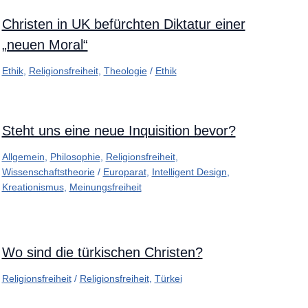
Christen in UK befürchten Diktatur einer
„neuen Moral“
Ethik
,
Religionsfreiheit
,
Theologie
/
Ethik
Steht uns eine neue Inquisition bevor?
Allgemein
,
Philosophie
,
Religionsfreiheit
,
Wissenschaftstheorie
/
Europarat
,
Intelligent Design
,
Kreationismus
,
Meinungsfreiheit
Wo sind die türkischen Christen?
Religionsfreiheit
/
Religionsfreiheit
,
Türkei