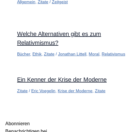
Allgemein
,
Zitate
/
Zeitgeist
Welche Alternativen gibt es zum
Relativmismus?
Bücher
,
Ethik
,
Zitate
/
Jonathan Littell
,
Moral
,
Relativismus
Ein Kenner der Krise der Moderne
Zitate
/
Eric Voegelin
,
Krise der Moderne
,
Zitate
Abonnieren
Benachrichtigen bei