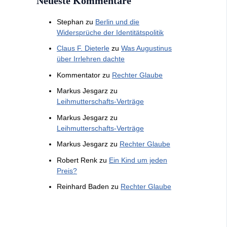
Neueste Kommentare
Stephan
zu
Berlin und die
Widersprüche der Identitätspolitik
Claus F. Dieterle
zu
Was Augustinus
über Irrlehren dachte
Kommentator
zu
Rechter Glaube
Markus Jesgarz
zu
Leihmutterschafts-Verträge
Markus Jesgarz
zu
Leihmutterschafts-Verträge
Markus Jesgarz
zu
Rechter Glaube
Robert Renk
zu
Ein Kind um jeden
Preis?
Reinhard Baden
zu
Rechter Glaube