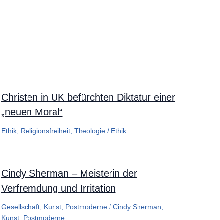
Christen in UK befürchten Diktatur einer
„neuen Moral“
Ethik
,
Religionsfreiheit
,
Theologie
/
Ethik
Cindy Sherman – Meisterin der
Verfremdung und Irritation
Gesellschaft
,
Kunst
,
Postmoderne
/
Cindy Sherman
,
Kunst
,
Postmoderne