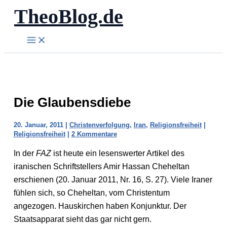
TheoBlog.de
Zum
Inhalt
springen
Die Glaubensdiebe
20. Januar, 2011
|
Christenverfolgung
,
Iran
,
Religionsfreiheit
|
Religionsfreiheit
|
2 Kommentare
In der
FAZ
ist heute ein lesenswerter Artikel des
iranischen Schriftstellers Amir Hassan Cheheltan
erschienen (20. Januar 2011, Nr. 16, S. 27). Viele Iraner
fühlen sich, so Cheheltan, vom Christentum
angezogen. Hauskirchen haben Konjunktur. Der
Staatsapparat sieht das gar nicht gern.