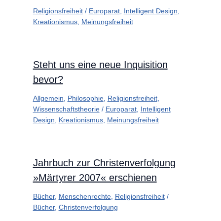
Religionsfreiheit
/
Europarat
,
Intelligent Design
,
Kreationismus
,
Meinungsfreiheit
Steht uns eine neue Inquisition
bevor?
Allgemein
,
Philosophie
,
Religionsfreiheit
,
Wissenschaftstheorie
/
Europarat
,
Intelligent
Design
,
Kreationismus
,
Meinungsfreiheit
Jahrbuch zur Christenverfolgung
»Märtyrer 2007« erschienen
Bücher
,
Menschenrechte
,
Religionsfreiheit
/
Bücher
,
Christenverfolgung