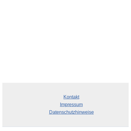
h
i
v
Kontakt
Impressum
Datenschutzhinweise