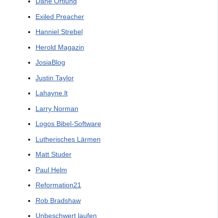
Dane Ortlund
Exiled Preacher
Hanniel Strebel
Herold Magazin
JosiaBlog
Justin Taylor
Lahayne.lt
Larry Norman
Logos Bibel-Software
Lutherisches Lärmen
Matt Studer
Paul Helm
Reformation21
Rob Bradshaw
Unbeschwert laufen