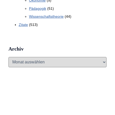
Ökonomie
(5)
Pädagogik
(51)
Wissenschaftstheorie
(44)
Zitate
(513)
Archiv
A
r
c
h
i
v