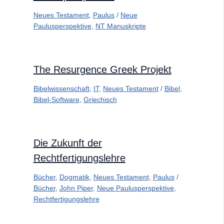
Neues Testament
,
Paulus
/
Neue
Paulusperspektive
,
NT Manuskripte
The Resurgence Greek Projekt
Bibelwissenschaft
,
IT
,
Neues Testament
/
Bibel
,
Bibel-Software
,
Griechisch
Die Zukunft der
Rechtfertigungslehre
Bücher
,
Dogmatik
,
Neues Testament
,
Paulus
/
Bücher
,
John Piper
,
Neue Paulusperspektive
,
Rechtfertigungslehre