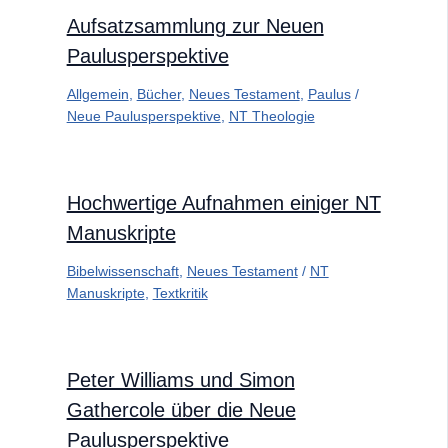
Aufsatzsammlung zur Neuen
Paulusperspektive
Allgemein
,
Bücher
,
Neues Testament
,
Paulus
/
Neue Paulusperspektive
,
NT Theologie
Hochwertige Aufnahmen einiger NT
Manuskripte
Bibelwissenschaft
,
Neues Testament
/
NT
Manuskripte
,
Textkritik
Peter Williams und Simon
Gathercole über die Neue
Paulusperspektive